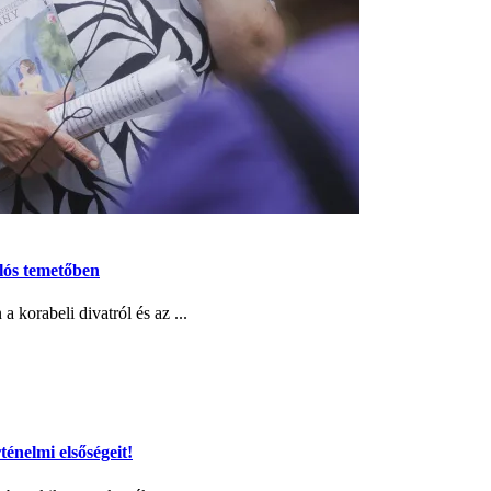
lós temetőben
 korabeli divatról és az ...
ténelmi elsőségeit!