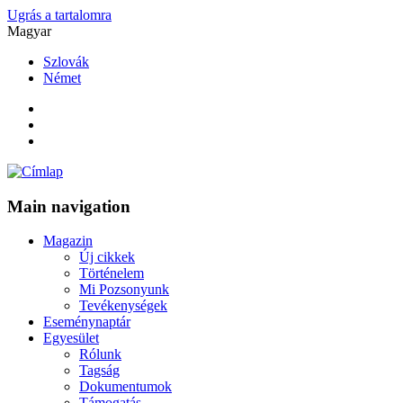
Ugrás a tartalomra
Magyar
Szlovák
Német
Main navigation
Magazin
Új cikkek
Történelem
Mi Pozsonyunk
Tevékenységek
Eseménynaptár
Egyesület
Rólunk
Tagság
Dokumentumok
Támogatás