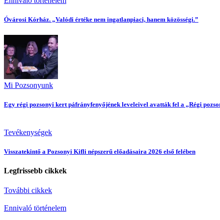
Ennivaló történelem
Óvárosi Kórház. „Valódi értéke nem ingatlanpiaci, hanem közösségi.”
Mi Pozsonyunk
Egy régi pozsonyi kert páfrányfenyőjének leveleivel avatták fel a „Régi pozs
Tevékenységek
Visszatekintő a Pozsonyi Kifli népszerű előadásaira 2026 első felében
Legfrissebb cikkek
További cikkek
Ennivaló történelem