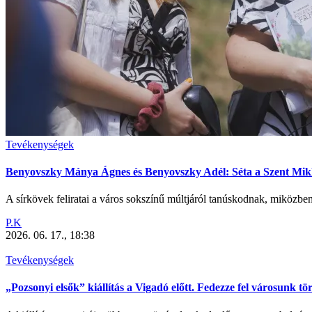
Tevékenységek
Benyovszky Mánya Ágnes és Benyovszky Adél: Séta a Szent Mik
A sírkövek feliratai a város sokszínű múltjáról tanúskodnak, miközben a
P.K
2026. 06. 17., 18:38
Tevékenységek
„Pozsonyi elsők” kiállítás a Vigadó előtt. Fedezze fel városunk tör