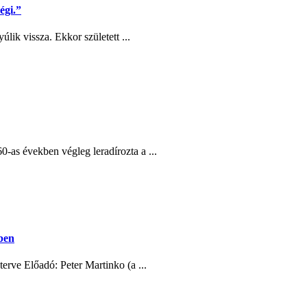
égi.”
lik vissza. Ekkor született ...
as években végleg leradírozta a ...
ében
erve Előadó: Peter Martinko (a ...