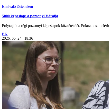
Ennivaló történelem
5000 képeslap: a pozsonyi Váralja
Folytatjuk a régi pozsonyi képeslapok közzétételét. Fokozatosan elérhe
P.K
2026. 06. 24., 18:36