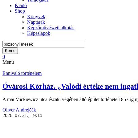
Kiadó
Shop
Könyvek
Naptárak
Képzőművészeti alkotás
Képeslapok
0
Menü
Ennivaló történelem
Óvárosi Kórház. „Valódi értéke nem ingatl
A mai Mickiewicz utca északi végében álló épület története 1857-ig 
Oliver Andrejčák
2026. 07. 21., 19:14