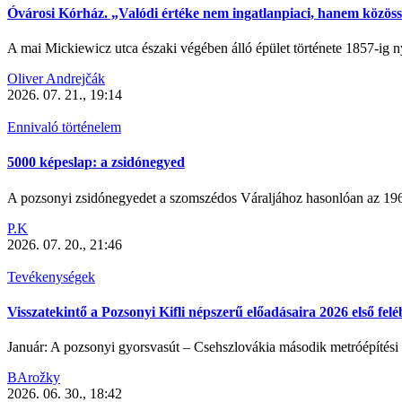
Óvárosi Kórház. „Valódi értéke nem ingatlanpiaci, hanem közöss
A mai Mickiewicz utca északi végében álló épület története 1857-ig nyú
Oliver Andrejčák
2026. 07. 21., 19:14
Ennivaló történelem
5000 képeslap: a zsidónegyed
A pozsonyi zsidónegyedet a szomszédos Váraljához hasonlóan az 1960-
P.K
2026. 07. 20., 21:46
Tevékenységek
Visszatekintő a Pozsonyi Kifli népszerű előadásaira 2026 első fel
Január: A pozsonyi gyorsvasút – Csehszlovákia második metróépítési t
BArožky
2026. 06. 30., 18:42