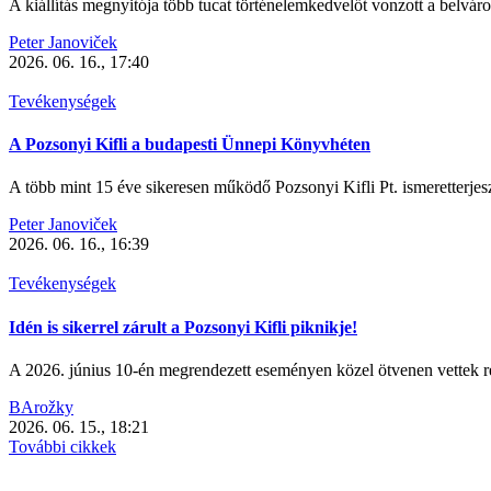
A kiállítás megnyitója több tucat történelemkedvelőt vonzott a belváro
Peter Janoviček
2026. 06. 16., 17:40
Tevékenységek
A Pozsonyi Kifli a budapesti Ünnepi Könyvhéten
A több mint 15 éve sikeresen működő Pozsonyi Kifli Pt. ismeretterjes
Peter Janoviček
2026. 06. 16., 16:39
Tevékenységek
Idén is sikerrel zárult a Pozsonyi Kifli piknikje!
A 2026. június 10-én megrendezett eseményen közel ötvenen vettek rés
BArožky
2026. 06. 15., 18:21
További cikkek