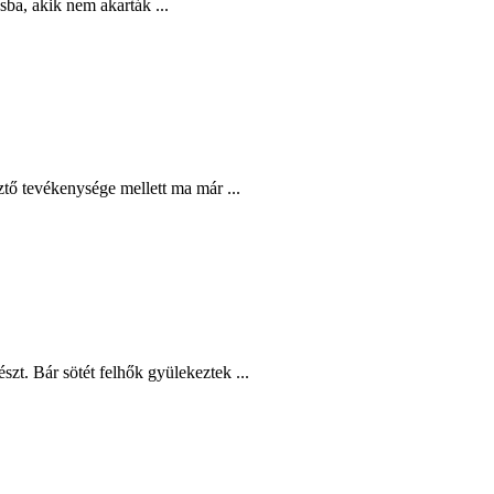
sba, akik nem akarták ...
ztő tevékenysége mellett ma már ...
zt. Bár sötét felhők gyülekeztek ...