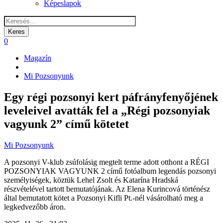
Képeslapok
0
Magazín
Morzsa
Mi Pozsonyunk
Egy régi pozsonyi kert páfrányfenyőjének
leveleivel avatták fel a „Régi pozsonyiak
vagyunk 2” című kötetet
Mi Pozsonyunk
A pozsonyi V-klub zsúfolásig megtelt terme adott otthont a RÉGI
POZSONYIAK VAGYUNK 2 című fotóalbum legendás pozsonyi
személyiségek, köztük Lehel Zsolt és Katarína Hradská
részvételével tartott bemutatójának. Az Elena Kurincová történész
által bemutatott kötet a Pozsonyi Kifli Pt.-nél vásárolható meg a
legkedvezőbb áron.