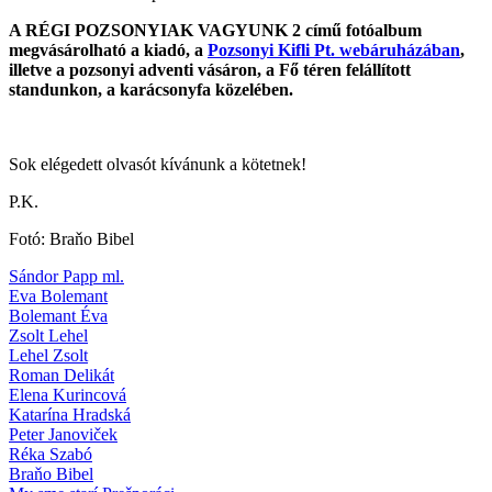
A RÉGI POZSONYIAK VAGYUNK 2 című fotóalbum
megvásárolható a kiadó, a
Pozsonyi Kifli Pt. webáruházában
,
illetve a pozsonyi adventi vásáron, a Fő téren felállított
standunkon, a karácsonyfa közelében.
Sok elégedett olvasót kívánunk a kötetnek!
P.K.
Fotó: Braňo Bibel
Sándor Papp ml.
Eva Bolemant
Bolemant Éva
Zsolt Lehel
Lehel Zsolt
Roman Delikát
Elena Kurincová
Katarína Hradská
Peter Janoviček
Réka Szabó
Braňo Bibel