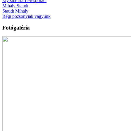
My sme starí Prešporáci
Mihály Staudt
Staudt Mihály
Régi pozsonyiak vagyunk
Fotógaléria