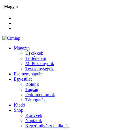
Ugrás
Magyar
a
tartalomra
Magazin
Új cikkek
Main
Történelem
navigation
Mi Pozsonyunk
Tevékenységek
Eseménynaptár
Egyesület
Rólunk
Tagság
Dokumentumok
Támogatás
Kiadó
Shop
Könyvek
Naptárak
Képzőművészeti alkotás