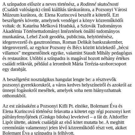
A színpadon először a neves történész, a
Rodinné skutočnosti
(Családi valóságok) című kiállítás társkurátora, a Pozsonyi Városi
Múzeum kurátora, dr. Elena Kurincová beszélt a kötetről. Ezt
beszélgetés követte, amelynek vendégei a könyv közreműködői
voltak: dr. Katarína Mešková Hradská, a Szlovák Tudományos
Akadémia Történettudományi Intézetének önálló tudományos
munkatársa, Lehel Zsolt geodéta, publicista, helytörténész,
idegenvezető és gasztronómus, Roman Delikát bankszakember,
idegenvezető, az egykor Pozsony és Bécs között közlekedő „bécsi
villamos” megmentőinek egyike, valamint Staudt Mihály pedagógus
és restaurátor. Utóbbi a színpadra is magával hozott néhány értékes
családi relikviát, például a lerombolt Mária Terézia-szoborcsoport
egy darabját.
A beszélgetést nosztalgikus hangulat lengte be: a résztvevők
pozsonyi gyerekkorukról, a város kedves helyszíneiről és azokról az
ünnepi fogásokról meséltek, amelyek soha nem hiányozhatnak
otthonukból.
Az est zárásaként a Pozsonyi Kifli Pt. elnöke, Bolemant Éva és
Elena Kurincová történész felavatta a kötetet egy régi pozsonyi kert
páfrányfenyőjének (Ginkgo biloba) leveleivel – a fát dr. Altdorffer
Lipót ültette, akinek családját az első kötet mutatta be. A meghitt
ceremónián valamennyi jelen lévő közreműködő részt vett, akiket
Bolemant Éva a színpadra is felhívott.