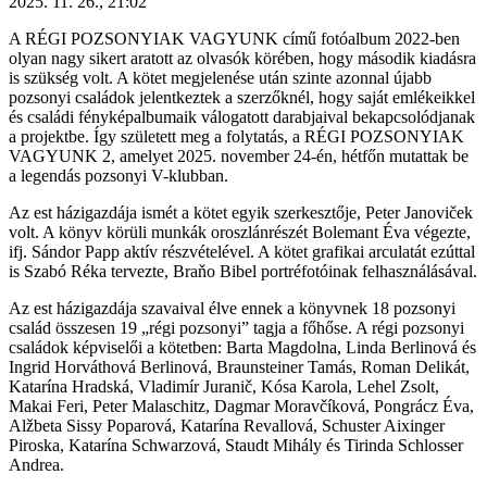
2025. 11. 26., 21:02
A RÉGI POZSONYIAK VAGYUNK című fotóalbum 2022-ben
olyan nagy sikert aratott az olvasók körében, hogy második kiadásra
is szükség volt. A kötet megjelenése után szinte azonnal újabb
pozsonyi családok jelentkeztek a szerzőknél, hogy saját emlékeikkel
és családi fényképalbumaik válogatott darabjaival bekapcsolódjanak
a projektbe. Így született meg a folytatás, a RÉGI POZSONYIAK
VAGYUNK 2, amelyet 2025. november 24-én, hétfőn mutattak be
a legendás pozsonyi V-klubban.
Az est házigazdája ismét a kötet egyik szerkesztője, Peter Janoviček
volt. A könyv körüli munkák oroszlánrészét Bolemant Éva végezte,
ifj. Sándor Papp aktív részvételével. A kötet grafikai arculatát ezúttal
is Szabó Réka tervezte, Braňo Bibel portréfotóinak felhasználásával.
Az est házigazdája szavaival élve ennek a könyvnek 18 pozsonyi
család összesen 19 „régi pozsonyi” tagja a főhőse. A régi pozsonyi
családok képviselői a kötetben: Barta Magdolna, Linda Berlinová és
Ingrid Horváthová Berlinová, Braunsteiner Tamás, Roman Delikát,
Katarína Hradská, Vladimír Juranič, Kósa Karola, Lehel Zsolt,
Makai Feri, Peter Malaschitz, Dagmar Moravčíková, Pongrácz Éva,
Alžbeta Sissy Poparová, Katarína Revallová, Schuster Aixinger
Piroska, Katarína Schwarzová, Staudt Mihály és Tirinda Schlosser
Andrea.