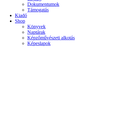
Dokumentumok
Támogatás
Kiadó
Shop
Könyvek
Naptárak
Képzőművészeti alkotás
Képeslapok