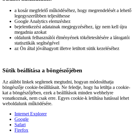
a kosár megfelelő működéséhez, hogy megrendelését a lehető
legegyszerűbben teljesíthesse
Google Analytics elemzéshez
bejelentkezési adatainak megjegyzéséhez, így nem kell újra
megadnia azokat
oldalunk felhasználói élményének tökéletesítésére a látogatói
statisztikák segítségével
az Ön által jóváhagyott illetve letiltott sütik kezeléséhez
Sütik beállítása a böngészőjében
Az alábbi linkek segítenek megtudni, hogyan módosíthatja
böngészője cookie-beállításait. Ne feledje, hogy ha letiltja a cookie-
kat a böngészőjében, ezek a beállítások minden webhelyre
vonatkoznak, nem csak erre. Egyes cookie-k letiltása hatással lehet
weboldalunk működésére.
Internet Explorer
Google
Safari
Firefox