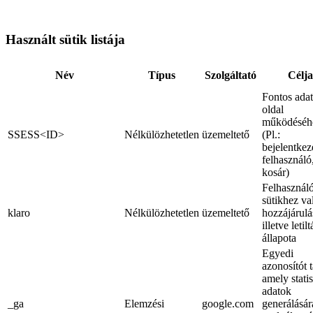
Használt sütik listája
Név
Típus
Szolgáltató
Célja
Fontos ada
oldal
működéséh
SSESS<ID>
Nélkülözhetetlen
üzemeltető
(Pl.:
bejelentkez
felhasználó
kosár)
Felhasznál
sütikhez va
klaro
Nélkülözhetetlen
üzemeltető
hozzájárulá
illetve letilt
állapota
Egyedi
azonosítót t
amely statis
adatok
_ga
Elemzési
google.com
generálásár