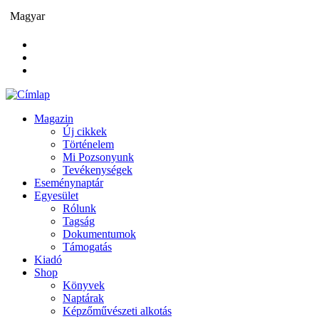
Ugrás
Magyar
a
tartalomra
Magazin
Új cikkek
Main
Történelem
navigation
Mi Pozsonyunk
Tevékenységek
Eseménynaptár
Egyesület
Rólunk
Tagság
Dokumentumok
Támogatás
Kiadó
Shop
Könyvek
Naptárak
Képzőművészeti alkotás