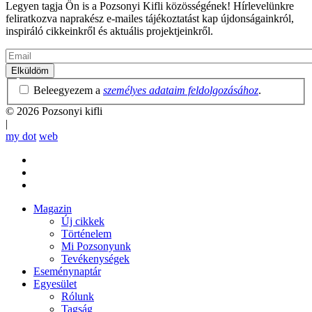
Legyen tagja Ön is a Pozsonyi Kifli közösségének! Hírlevelünkre
feliratkozva naprakész e-mailes tájékoztatást kap újdonságainkról,
inspiráló cikkeinkről és aktuális projektjeinkről.
Email
Adatvédelmi
Beleegyezem a
személyes adataim feldolgozásához
.
irányelvek
© 2026 Pozsonyi kifli
|
my dot
web
Magazin
Új cikkek
Mobile
Történelem
main
Mi Pozsonyunk
menu
Tevékenységek
Eseménynaptár
Egyesület
Rólunk
Tagság