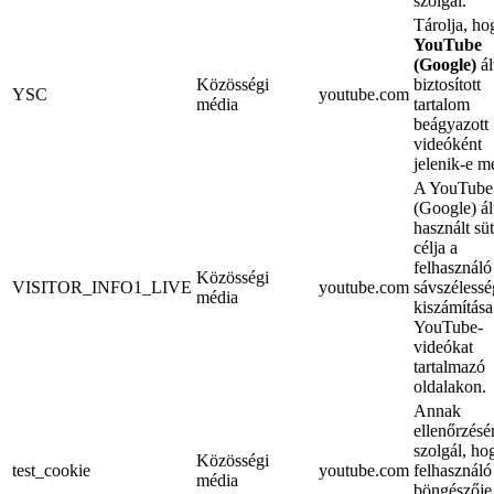
szolgál.
Tárolja, ho
YouTube
(Google)
ál
Közösségi
biztosított
YSC
youtube.com
média
tartalom
beágyazott
videóként
jelenik-e m
A YouTube
(Google) ál
használt süt
célja a
felhasználó
Közösségi
VISITOR_INFO1_LIVE
youtube.com
sávszéless
média
kiszámítása
YouTube-
videókat
tartalmazó
oldalakon.
Annak
ellenőrzésé
szolgál, ho
Közösségi
test_cookie
youtube.com
felhasználó
média
böngészője