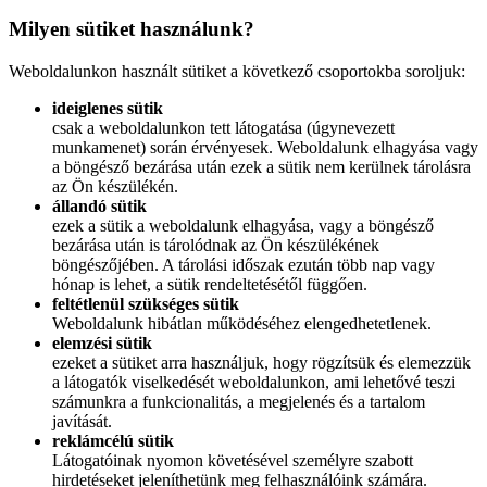
Milyen sütiket használunk?
Weboldalunkon használt sütiket a következő csoportokba soroljuk:
ideiglenes sütik
csak a weboldalunkon tett látogatása (úgynevezett
munkamenet) során érvényesek. Weboldalunk elhagyása vagy
a böngésző bezárása után ezek a sütik nem kerülnek tárolásra
az Ön készülékén.
állandó sütik
ezek a sütik a weboldalunk elhagyása, vagy a böngésző
bezárása után is tárolódnak az Ön készülékének
böngészőjében. A tárolási időszak ezután több nap vagy
hónap is lehet, a sütik rendeltetésétől függően.
feltétlenül szükséges sütik
Weboldalunk hibátlan működéséhez elengedhetetlenek.
elemzési sütik
ezeket a sütiket arra használjuk, hogy rögzítsük és elemezzük
a látogatók viselkedését weboldalunkon, ami lehetővé teszi
számunkra a funkcionalitás, a megjelenés és a tartalom
javítását.
reklámcélú sütik
Látogatóinak nyomon követésével személyre szabott
hirdetéseket jeleníthetünk meg felhasználóink számára.