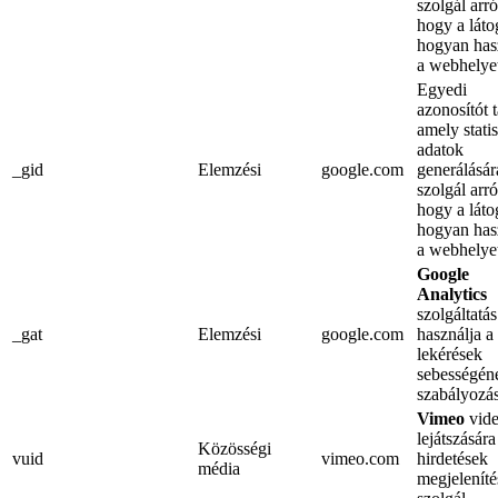
szolgál arró
hogy a láto
hogyan has
a webhelye
Egyedi
azonosítót t
amely statis
adatok
_gid
Elemzési
google.com
generálásár
szolgál arró
hogy a láto
hogyan has
a webhelye
Google
Analytics
szolgáltatás
_gat
Elemzési
google.com
használja a
lekérések
sebességén
szabályozá
Vimeo
vid
lejátszására
Közösségi
vuid
vimeo.com
hirdetések
média
megjeleníté