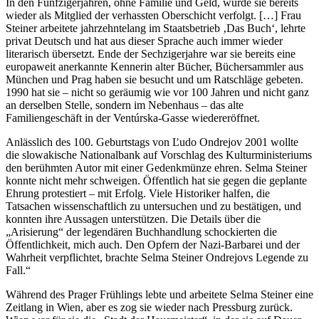
In den Fünfzigerjahren, ohne Familie und Geld, wurde sie bereits
wieder als Mitglied der verhassten Oberschicht verfolgt. […] Frau
Steiner arbeitete jahrzehntelang im Staatsbetrieb ‚Das Buch‘, lehrte
privat Deutsch und hat aus dieser Sprache auch immer wieder
literarisch übersetzt. Ende der Sechzigerjahre war sie bereits eine
europaweit anerkannte Kennerin alter Bücher, Büchersammler aus
München und Prag haben sie besucht und um Ratschläge gebeten.
1990 hat sie – nicht so geräumig wie vor 100 Jahren und nicht ganz
an derselben Stelle, sondern im Nebenhaus – das alte
Familiengeschäft in der Ventúrska-Gasse wiedereröffnet.
Anlässlich des 100. Geburtstags von Ľudo Ondrejov 2001 wollte
die slowakische Nationalbank auf Vorschlag des Kulturministeriums
den berühmten Autor mit einer Gedenkmünze ehren. Selma Steiner
konnte nicht mehr schweigen. Öffentlich hat sie gegen die geplante
Ehrung protestiert – mit Erfolg. Viele Historiker halfen, die
Tatsachen wissenschaftlich zu untersuchen und zu bestätigen, und
konnten ihre Aussagen unterstützen. Die Details über die
„Arisierung“ der legendären Buchhandlung schockierten die
Öffentlichkeit, mich auch. Den Opfern der Nazi-Barbarei und der
Wahrheit verpflichtet, brachte Selma Steiner Ondrejovs Legende zu
Fall.“
Während des Prager Frühlings lebte und arbeitete Selma Steiner eine
Zeitlang in Wien, aber es zog sie wieder nach Pressburg zurück.