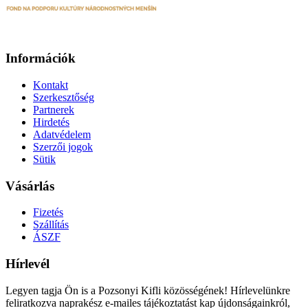
Információk
Kontakt
Szerkesztőség
Partnerek
Hirdetés
Adatvédelem
Szerzői jogok
Sütik
Vásárlás
Fizetés
Szállítás
ÁSZF
Hírlevél
Legyen tagja Ön is a Pozsonyi Kifli közösségének! Hírlevelünkre
feliratkozva naprakész e-mailes tájékoztatást kap újdonságainkról,