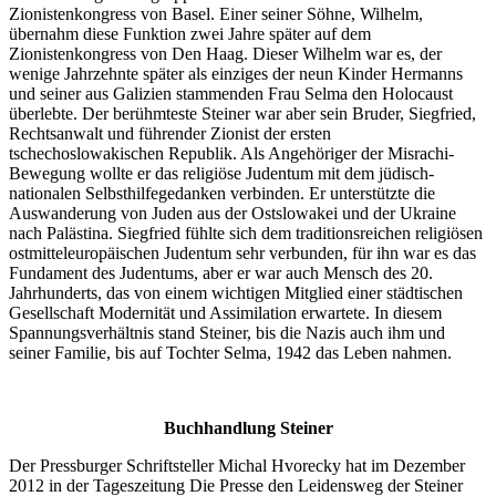
Zionistenkongress von Basel. Einer seiner Söhne, Wilhelm,
übernahm diese Funktion zwei Jahre später auf dem
Zionistenkongress von Den Haag. Dieser Wilhelm war es, der
wenige Jahrzehnte später als einziges der neun Kinder Hermanns
und seiner aus Galizien stammenden Frau Selma den Holocaust
überlebte. Der berühmteste Steiner war aber sein Bruder, Siegfried,
Rechtsanwalt und führender Zionist der ersten
tschechoslowakischen Republik. Als Angehöriger der Misrachi-
Bewegung wollte er das religiöse Judentum mit dem jüdisch-
nationalen Selbsthilfegedanken verbinden. Er unterstützte die
Auswanderung von Juden aus der Ostslowakei und der Ukraine
nach Palästina. Siegfried fühlte sich dem traditionsreichen religiösen
ostmitteleuropäischen Judentum sehr verbunden, für ihn war es das
Fundament des Judentums, aber er war auch Mensch des 20.
Jahrhunderts, das von einem wichtigen Mitglied einer städtischen
Gesellschaft Modernität und Assimilation erwartete. In diesem
Spannungsverhältnis stand Steiner, bis die Nazis auch ihm und
seiner Familie, bis auf Tochter Selma, 1942 das Leben nahmen.
Buchhandlung Steiner
Der Pressburger Schriftsteller Michal Hvorecky hat im Dezember
2012 in der Tageszeitung Die Presse den Leidensweg der Steiner