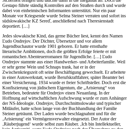
Sicherheit bringen und tauchte dann in die Illegalität ab. Doch die
Gestapo führte ständig Kontrollen auf den Straßen durch und wurde
dabei von einheimischen Informanten unterstützt. Nur ein paar
Monate vor Kriegsende wurde Selma Steiner verraten und sofort ins
südslowakische KZ Sereď, anschließend nach Theresienstadt
deportiert. […]
Jedes slowakische Kind, das gerne Bücher liest, kennt den Namen
Ľudo Ondrejov. Der Dichter, Übersetzer und vor allem
Jugendbuchautor wurde 1901 geboren. Er hatte ernsthafte
literarische Ambitionen, doch die größten Erfolge feierte er mit
romantischen Abenteuerromanen für Jugendliche. […] Ľudo
Ondrejov stammte aus einer Handwerker- und Arbeiterfamilie. Weil
er sehr gerne Wein und Schnaps trank, hat er in der
Zwischenkriegszeit oft seine Beschäftigung gewechselt. Er arbeitete
in einer Autowerkstatt, wurde Berufskraftfahrer, später Beamter bei
einer Versicherung. 1934 wurde er freier Schriftsteller. Doch erst die
Konfiszierung von jüdischem Eigentum, die „Arisierung“ von
Betrieben, bedeutete für Ondrejov einen Neuanfang. In der
Hoffnung auf wirtschaftlichen Aufschwung wurde er zum Anhänger
der NS-Ideologie. Ondrejov, Durchschnittsslowake und typischer
Mitläufer, hatte schon lange von der Buchhandlung der Familie
Steiner geträumt. Der Laden wurde beschlagnahmt und für die
‚Arisierung‘ ein Vermögensverwalter eingesetzt. Der Autor der
‚Räuberjugend‘ wurde selbst zum Räuber. ‚Ich bin Intellektueller,