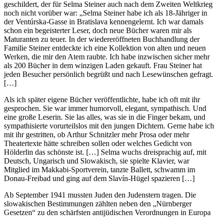
geschildert, der für Selma Steiner auch nach dem Zweiten Weltkrieg
noch nicht vorüber war: „Selma Steiner habe ich als 18-Jähriger in
der Ventúrska-Gasse in Bratislava kennengelernt. Ich war damals
schon ein begeisterter Leser, doch neue Bücher waren mir als
Maturanten zu teuer. In der wiedereröffneten Buchhandlung der
Familie Steiner entdeckte ich eine Kollektion von alten und neuen
Werken, die mir den Atem raubte. Ich habe inzwischen sicher mehr
als 200 Bücher in dem winzigen Laden gekauft. Frau Steiner hat
jeden Besucher persönlich begrüßt und nach Lesewünschen gefragt.
[…]
Als ich später eigene Bücher veröffentlichte, habe ich oft mit ihr
gesprochen. Sie war immer humorvoll, elegant, sympathisch. Und
eine große Leserin. Sie las alles, was sie in die Finger bekam, und
sympathisierte vorurteilslos mit den jungen Dichtern. Gerne habe ich
mit ihr gestritten, ob Arthur Schnitzler mehr Prosa oder mehr
Theatertexte hätte schreiben sollen oder welches Gedicht von
Hölderlin das schönste ist. […] Selma wuchs dreisprachig auf, mit
Deutsch, Ungarisch und Slowakisch, sie spielte Klavier, war
Mitglied im Makkabi-Sportverein, tanzte Ballett, schwamm im
Donau-Freibad und ging auf dem Slavín-Hügel spazieren […]
Ab September 1941 mussten Juden den Judenstern tragen. Die
slowakischen Bestimmungen zählten neben den „Nürnberger
Gesetzen“ zu den schärfsten antijüdischen Verordnungen in Europa