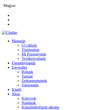
Ugrás
Magyar
a
tartalomra
Magazin
Új cikkek
Main
Történelem
navigation
Mi Pozsonyunk
Tevékenységek
Eseménynaptár
Egyesület
Rólunk
Tagság
Dokumentumok
Támogatás
Kiadó
Shop
Könyvek
Naptárak
Képzőművészeti alkotás