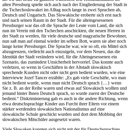
alten Pressburg spielte sich auch nach der Eingliederung der Stadt in
die Tschechoslowakei im Alltag noch lange in zwei Sprachen ab,
Deutsch und Ungarisch. Das Slowakische eroberte sich erst nach
und nach seinen Raum in der Stadt. Für die alteingesessenen
Pressburger war das oft die Sprache der Leute vom Land, die sich
nun im Verein mit den Tschechen anschickten, die neuen Herren in
der Stadt zu werden, für viele deutsche und magyarische Bewohner,
nun saß man auf einmal wieder im selben Bott, waren sie aber noch
lange keine Pressburger. Die Sprache war, wie so oft, ein Mittel sich
abzugrenzen, vielleicht auch einzuigeln, vor dem Neuen, das die
Identität der Stadt verändern wird, für die Alteingesessenen ein
Szenario, das zumindest Unsicherheit hervorrief. Das konnte auch
verletzen, so wenn in Geschäften in der Altstadt slowakisch
sprechende Kunden nicht oder nicht gern bedient wurden, wie eine
Interviewte Jozef Tancer erzählte: „Es gab viele Geschäfte, wo man
nicht bedient wurde, wenn man nicht Deutsch sprach {…} wenn
Sie z. B. an der Reihe waren und etwas auf Slowakisch wollten und
jemand hinter Ihnen Deutsch sprach, so wurde zuerst der Deutsche
bedient.“ Diskriminierung gab es auch in die andere Richtung, wenn
etwa deutschsprachige Kinder aus Furcht ihrer Eltern vor einem
stärker werdenden slowakischen Nationalismus auf eine
slowakische Schule geschickt wurden und dort dem Mobbing der
slowakischen Mitschüler ausgesetzt waren.
Viele Slowaken konnten sich nicht mit der für Deutschsprachige