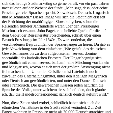
sich das heutige Stadtmarketing so gerne beruft, vor ein paar Jahren
nachzulesen auf der Website der Stadt: „Man sagt, dass jeder echte
Pressburger vier Sprachen spricht: Slowakisch, Deutsch, Ungarisch
und Mischmasch.“ Dieses Image will sich die Stadt nicht erst seit
der Errichtung der unabhängigen Slowakei geben, schon die
Reisenden früherer Jahrhunderte waren über den Pressburger
Mischmasch erstaunt. John Paget, eine beliebte Quelle für die auf
dem Gebiet der Reiseliteratur Forschenden, schrieb über einen
Besuch Pressburgs im Jahr 1840: „Es war sonderbar, die
verschiedenen Begrüßungen der Spaziergänger zu hören. Da gab es
jede Abweichung von dem einfachen: ‚Wie geht’s‘ des deutschen
Gewerbsmannes bis zu dem aufgeblasenen ‚servus, domine
spectabilis‘ des katholischen Priesters. Der Ungar begnügt sich
gewöhnlich mit einem ‚servus, barátam‘, eine Mischung von Latein
und Magyarisch, wovon er sich trotz der größten Anstrengung nicht
frei machen kann. Unter den Geistlichen ist Lateinisch noch
zuweilen das Unterhaltungsmittel, unter den Adeligen Magyarisch
oder Deutsch am gewöhnlichsten, und unter den Damen Deutsch
oder Französisch. Die gewerblichen Klassen reden natürlich die
Sprache des Volks, unter welchem sie sich befinden, doch glaube
ich, daß die Handelscorrespondenz gänzlich deutsch geführt wird.“
Nun, diese Zeiten sind vorbei, schließlich haben sich auch die
ethnischen Verhältnisse in der Stadt radikal verändert. Zur Zeit
Pagets wohnten in Pressburg mehr als 30.000 Deutschsprachige und