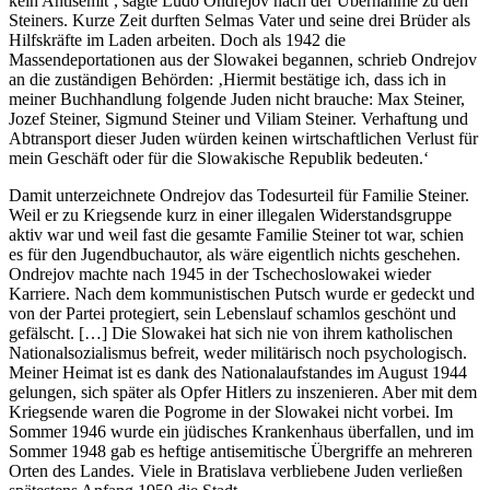
kein Antisemit‘, sagte Ľudo Ondrejov nach der Übernahme zu den
Steiners. Kurze Zeit durften Selmas Vater und seine drei Brüder als
Hilfskräfte im Laden arbeiten. Doch als 1942 die
Massendeportationen aus der Slowakei begannen, schrieb Ondrejov
an die zuständigen Behörden: ‚Hiermit bestätige ich, dass ich in
meiner Buchhandlung folgende Juden nicht brauche: Max Steiner,
Jozef Steiner, Sigmund Steiner und Viliam Steiner. Verhaftung und
Abtransport dieser Juden würden keinen wirtschaftlichen Verlust für
mein Geschäft oder für die Slowakische Republik bedeuten.‘
Damit unterzeichnete Ondrejov das Todesurteil für Familie Steiner.
Weil er zu Kriegsende kurz in einer illegalen Widerstandsgruppe
aktiv war und weil fast die gesamte Familie Steiner tot war, schien
es für den Jugendbuchautor, als wäre eigentlich nichts geschehen.
Ondrejov machte nach 1945 in der Tschechoslowakei wieder
Karriere. Nach dem kommunistischen Putsch wurde er gedeckt und
von der Partei protegiert, sein Lebenslauf schamlos geschönt und
gefälscht. […] Die Slowakei hat sich nie von ihrem katholischen
Nationalsozialismus befreit, weder militärisch noch psychologisch.
Meiner Heimat ist es dank des Nationalaufstandes im August 1944
gelungen, sich später als Opfer Hitlers zu inszenieren. Aber mit dem
Kriegsende waren die Pogrome in der Slowakei nicht vorbei. Im
Sommer 1946 wurde ein jüdisches Krankenhaus überfallen, und im
Sommer 1948 gab es heftige antisemitische Übergriffe an mehreren
Orten des Landes. Viele in Bratislava verbliebene Juden verließen