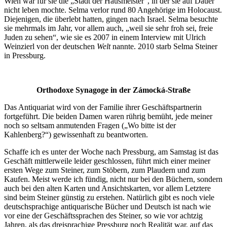
Wien war für sie die „Stadt der Hausmeister“, in der sie auf Dauer
nicht leben mochte. Selma verlor rund 80 Angehörige im Holocaust.
Diejenigen, die überlebt hatten, gingen nach Israel. Selma besuchte
sie mehrmals im Jahr, vor allem auch, „weil sie sehr froh sei, freie
Juden zu sehen“, wie sie es 2007 in einem Interview mit Ulrich
Weinzierl von der deutschen
Welt
nannte. 2010 starb Selma Steiner
in Pressburg.
Orthodoxe Synagoge in der Zámocká-Straße
Das Antiquariat wird von der Familie ihrer Geschäftspartnerin
fortgeführt. Die beiden Damen waren rührig bemüht, jede meiner
noch so seltsam anmutenden Fragen („Wo bitte ist der
Kahlenberg?“) gewissenhaft zu beantworten.
Schaffe ich es unter der Woche nach Pressburg, am Samstag ist das
Geschäft mittlerweile leider geschlossen, führt mich einer meiner
ersten Wege zum Steiner, zum Stöbern, zum Plaudern und zum
Kaufen. Meist werde ich fündig, nicht nur bei den Büchern, sondern
auch bei den alten Karten und Ansichtskarten, vor allem Letztere
sind beim Steiner günstig zu erstehen. Natürlich gibt es noch viele
deutschsprachige antiquarische Bücher und Deutsch ist nach wie
vor eine der Geschäftssprachen des Steiner, so wie vor achtzig
Jahren, als das dreisprachige Pressburg noch Realität war, auf das