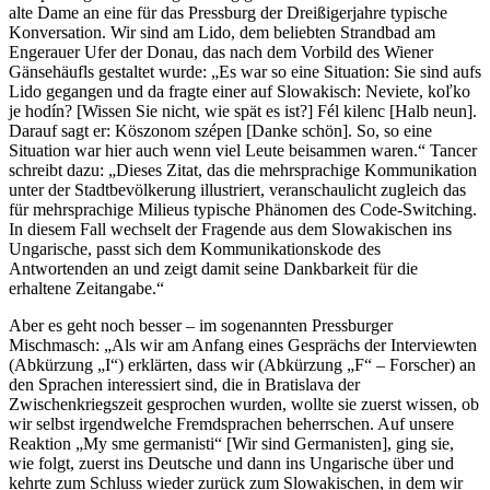
alte Dame an eine für das Pressburg der Dreißigerjahre typische
Konversation. Wir sind am Lido, dem beliebten Strandbad am
Engerauer Ufer der Donau, das nach dem Vorbild des Wiener
Gänsehäufls gestaltet wurde: „Es war so eine Situation: Sie sind aufs
Lido gegangen und da fragte einer auf Slowakisch: Neviete, koľko
je hodín? [Wissen Sie nicht, wie spät es ist?] Fél kilenc [Halb neun].
Darauf sagt er: Köszonom szépen [Danke schön]. So, so eine
Situation war hier auch wenn viel Leute beisammen waren.“ Tancer
schreibt dazu: „Dieses Zitat, das die mehrsprachige Kommunikation
unter der Stadtbevölkerung illustriert, veranschaulicht zugleich das
für mehrsprachige Milieus typische Phänomen des Code-Switching.
In diesem Fall wechselt der Fragende aus dem Slowakischen ins
Ungarische, passt sich dem Kommunikationskode des
Antwortenden an und zeigt damit seine Dankbarkeit für die
erhaltene Zeitangabe.“
Aber es geht noch besser – im sogenannten Pressburger
Mischmasch: „Als wir am Anfang eines Gesprächs der Interviewten
(Abkürzung „I“) erklärten, dass wir (Abkürzung „F“ – Forscher) an
den Sprachen interessiert sind, die in Bratislava der
Zwischenkriegszeit gesprochen wurden, wollte sie zuerst wissen, ob
wir selbst irgendwelche Fremdsprachen beherrschen. Auf unsere
Reaktion „My sme germanisti“ [Wir sind Germanisten], ging sie,
wie folgt, zuerst ins Deutsche und dann ins Ungarische über und
kehrte zum Schluss wieder zurück zum Slowakischen, in dem wir