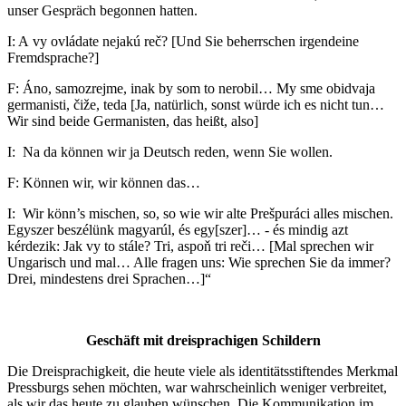
unser Gespräch begonnen hatten.
I: A vy ovládate nejakú reč? [Und Sie beherrschen irgendeine
Fremdsprache?]
F: Áno, samozrejme, inak by som to nerobil… My sme obidvaja
germanisti, čiže, teda [Ja, natürlich, sonst würde ich es nicht tun…
Wir sind beide Germanisten, das heißt, also]
I: Na da können wir ja Deutsch reden, wenn Sie wollen.
F: Können wir, wir können das…
I: Wir könn’s mischen, so, so wie wir alte Prešpuráci alles mischen.
Egyszer beszélünk magyarúl, és egy[szer]… - és mindig azt
kérdezik: Jak vy to stále? Tri, aspoň tri reči… [Mal sprechen wir
Ungarisch und mal… Alle fragen uns: Wie sprechen Sie da immer?
Drei, mindestens drei Sprachen…]“
Geschäft mit dreisprachigen Schildern
Die Dreisprachigkeit, die heute viele als identitätsstiftendes Merkmal
Pressburgs sehen möchten, war wahrscheinlich weniger verbreitet,
als wir das heute zu glauben wünschen. Die Kommunikation im