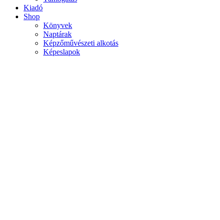
Kiadó
Shop
Könyvek
Naptárak
Képzőművészeti alkotás
Képeslapok