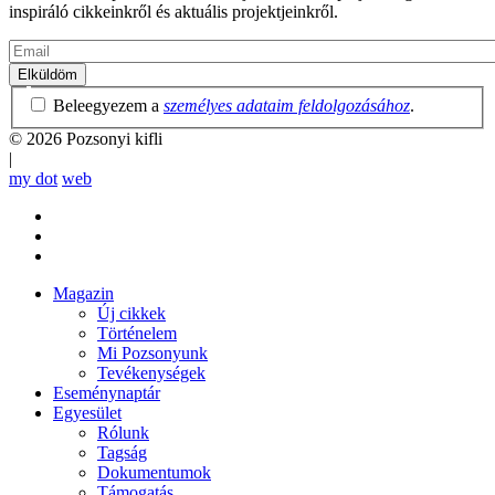
inspiráló cikkeinkről és aktuális projektjeinkről.
Email
Adatvédelmi
Beleegyezem a
személyes adataim feldolgozásához
.
irányelvek
© 2026 Pozsonyi kifli
|
my dot
web
Magazin
Új cikkek
Mobile
Történelem
main
Mi Pozsonyunk
menu
Tevékenységek
Eseménynaptár
Egyesület
Rólunk
Tagság
Dokumentumok
Támogatás