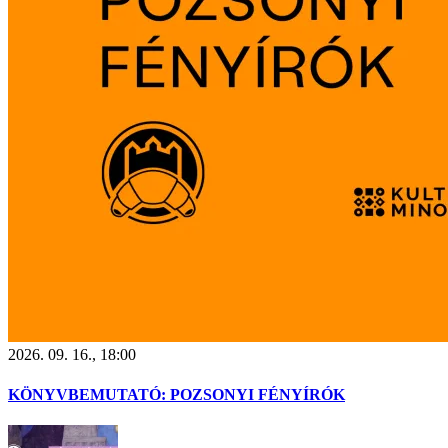
2026. 09. 16., 18:00
KÖNYVBEMUTATÓ: POZSONYI FÉNYÍRÓK