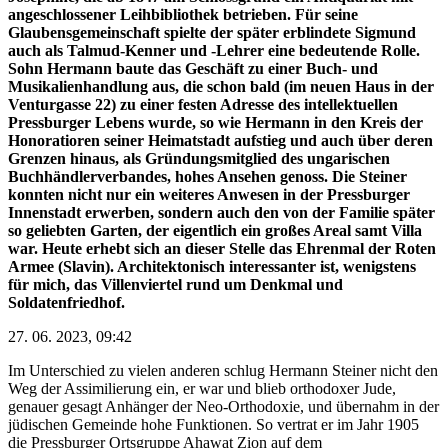
angeschlossener Leihbibliothek betrieben. Für seine
Glaubensgemeinschaft spielte der später erblindete Sigmund
auch als Talmud-Kenner und -Lehrer eine bedeutende Rolle.
Sohn Hermann baute das Geschäft zu einer Buch- und
Musikalienhandlung aus, die schon bald (im neuen Haus in der
Venturgasse 22) zu einer festen Adresse des intellektuellen
Pressburger Lebens wurde, so wie Hermann in den Kreis der
Honoratioren seiner Heimatstadt aufstieg und auch über deren
Grenzen hinaus, als Gründungsmitglied des ungarischen
Buchhändlerverbandes, hohes Ansehen genoss. Die Steiner
konnten nicht nur ein weiteres Anwesen in der Pressburger
Innenstadt erwerben, sondern auch den von der Familie später
so geliebten Garten, der eigentlich ein großes Areal samt Villa
war. Heute erhebt sich an dieser Stelle das Ehrenmal der Roten
Armee (Slavin). Architektonisch interessanter ist, wenigstens
für mich, das Villenviertel rund um Denkmal und
Soldatenfriedhof.
27. 06. 2023, 09:42
Im Unterschied zu vielen anderen schlug Hermann Steiner nicht den
Weg der Assimilierung ein, er war und blieb orthodoxer Jude,
genauer gesagt Anhänger der Neo-Orthodoxie, und übernahm in der
jüdischen Gemeinde hohe Funktionen. So vertrat er im Jahr 1905
die Pressburger Ortsgruppe Ahawat Zion auf dem