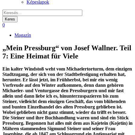
Képeslapok
0
Magazín
Morzsa
„Mein Pressburg“ von Josef Wallner. Teil
7: Eine Heimat für Viele
Ein kalter Windstoß weht vom Michaelertorturm, dem einzigen
Stadtzugang, der sich von der Stadtbefestigung erhalten hat,
herunter. Er lässt jetzt, im Frühherbst, bei mir ein wenig
Vorfreude auf den Winter aufkommen, denn dann gehören
Michaeler- und Venturgasse den Pressburgern und mir fast
allein und dann liebe ich es, hinunterzuspazieren bis zum
Steiner, vielleicht dem einzigen Geschäft, das vom blühenden
und bunten Einzelhandel des alten Pressburg geblieben ist.
Wobei geblieben nicht ganz stimmt, wieder da trifft es besser.
Die Steiner und ihre Buchhandlung waren und sind ein Stück
Pressburg. Begonnen hat alles mit dem aus Kojetein (Kojetín) in
Mähren stammenden Sigmund Steiner und seiner Frau
Josephine, die ab 1847 am Schlossgrund ein Antiquariat mit