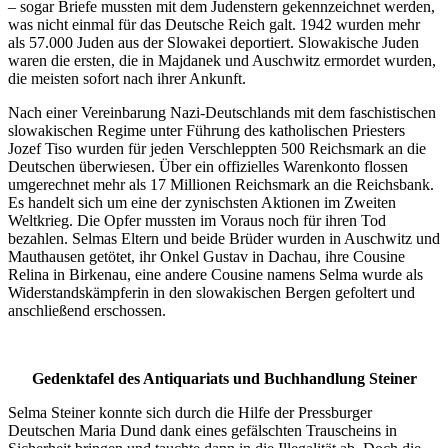
– sogar Briefe mussten mit dem Judenstern gekennzeichnet werden,
was nicht einmal für das Deutsche Reich galt. 1942 wurden mehr
als 57.000 Juden aus der Slowakei deportiert. Slowakische Juden
waren die ersten, die in Majdanek und Auschwitz ermordet wurden,
die meisten sofort nach ihrer Ankunft.
Nach einer Vereinbarung Nazi-Deutschlands mit dem faschistischen
slowakischen Regime unter Führung des katholischen Priesters
Jozef Tiso wurden für jeden Verschleppten 500 Reichsmark an die
Deutschen überwiesen. Über ein offizielles Warenkonto flossen
umgerechnet mehr als 17 Millionen Reichsmark an die Reichsbank.
Es handelt sich um eine der zynischsten Aktionen im Zweiten
Weltkrieg. Die Opfer mussten im Voraus noch für ihren Tod
bezahlen. Selmas Eltern und beide Brüder wurden in Auschwitz und
Mauthausen getötet, ihr Onkel Gustav in Dachau, ihre Cousine
Relina in Birkenau, eine andere Cousine namens Selma wurde als
Widerstandskämpferin in den slowakischen Bergen gefoltert und
anschließend erschossen.
Gedenktafel des Antiquariats und Buchhandlung Steiner
Selma Steiner konnte sich durch die Hilfe der Pressburger
Deutschen Maria Dund dank eines gefälschten Trauscheins in