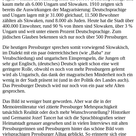
kaum mehr als 6.000 Ungarn und Slowaken. 1910 zeigten sich
bereits die Auswirkungen der Magyarisierung: Deutschsprachige
und Ungarn lagen mit je 31.000 gleichauf, 11.500 Bewohner
zählten als Slowaken, rund 8.000 als Juden. Heute hat die Stadt über
400.000 Einwohner, rund 90 % von ihnen sind Slowaken, über 3 %
Ungarn und weit unter einem Prozent Deutschsprachige. Zum
jüdischen Glauben bekennen sich nur noch über 500 Pressburger.
Die heutigen Pressburger sprechen somit vorwiegend Slowakisch,
im Dialekt mit ein paar österreichischen (wie „Baba“ zur
Verabschiedung) und ungarischen Einsprengseln, die Jungen oft
sehr gut Englisch, (deutsches) Deutsch spielt schon eine weit
geringere Rolle, obwohl es noch von mehr Pressburgern gelernt
wird als Ungarisch, das dank der magyarischen Minderheit noch ein
wenig in der Stadt präsent ist (und in der Politik des Landes auch).
Das Pressburger Deutsch wird nur noch von ein paar sehr Alten
gesprochen.
Das Bild ist weniger bunt geworden. Aber war die in der
Memoirenliteratur viel zitierte Pressburger Mehrsprachigkeit
tatsächlich Realität oder doch mehr Wunschvorstellung? Historiker
und Germanist Jozef Tancer hat sich die Sprachbiografien seiner
Heimatstadt genauer angesehen und in vielen Interviews mit alten
Pressburgerinnen und Pressburgern hinter das schöne Bild vom
vielsprachigen Pressburger Alltag geblickt. So erinnerte sich eine