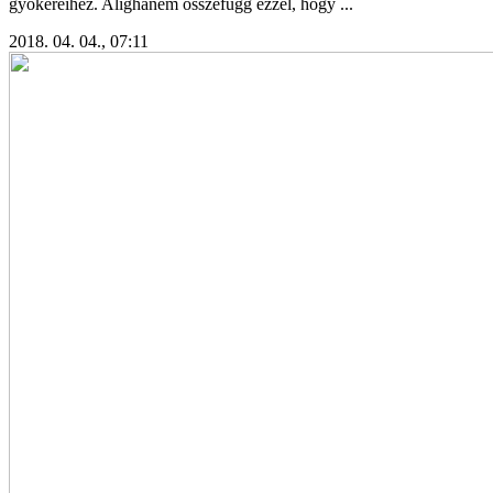
gyökereihez. Alighanem összefügg ezzel, hogy ...
2018. 04. 04., 07:11