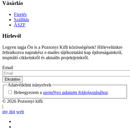
Vásárlás
Fizetés
Szállítás
ÁSZF
Hírlevél
Legyen tagja Ön is a Pozsonyi Kifli közösségének! Hírlevelünkre
feliratkozva naprakész e-mailes tájékoztatást kap újdonságainkról,
inspiráló cikkeinkről és aktuális projektjeinkről.
Email
Adatvédelmi irányelvek
Beleegyezem a
személyes adataim feldolgozásához
.
© 2026 Pozsonyi kifli
|
my dot
web