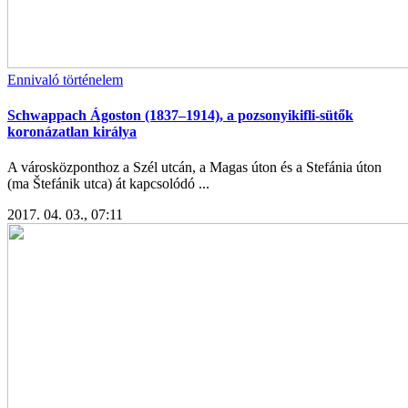
Ennivaló történelem
Schwappach Ágoston (1837–1914), a pozsonyikifli-sütők
koronázatlan királya
A városközponthoz a Szél utcán, a Magas úton és a Stefánia úton
(ma Štefánik utca) át kapcsolódó ...
2017. 04. 03., 07:11