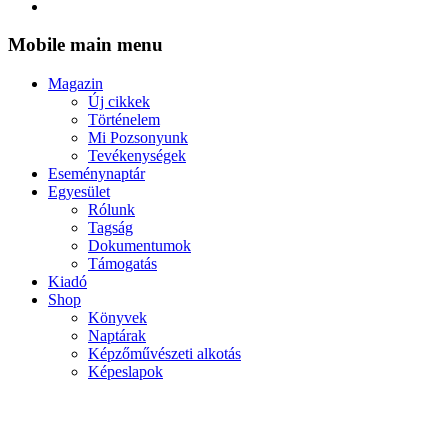
Mobile main menu
Magazin
Új cikkek
Történelem
Mi Pozsonyunk
Tevékenységek
Eseménynaptár
Egyesület
Rólunk
Tagság
Dokumentumok
Támogatás
Kiadó
Shop
Könyvek
Naptárak
Képzőművészeti alkotás
Képeslapok