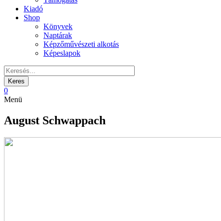
Kiadó
Shop
Könyvek
Naptárak
Képzőművészeti alkotás
Képeslapok
0
Menü
August Schwappach