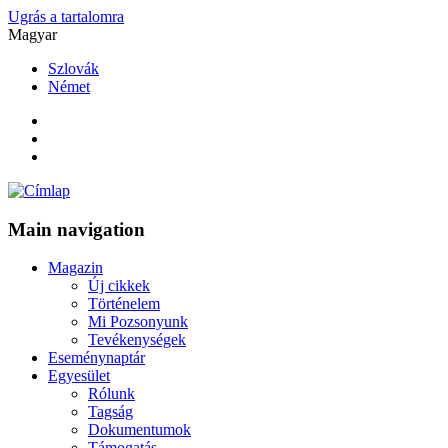
Ugrás a tartalomra
Magyar
Szlovák
Német
Main navigation
Magazin
Új cikkek
Történelem
Mi Pozsonyunk
Tevékenységek
Eseménynaptár
Egyesület
Rólunk
Tagság
Dokumentumok
Támogatás