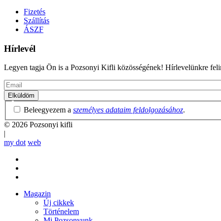
Fizetés
Szállítás
ÁSZF
Hírlevél
Legyen tagja Ön is a Pozsonyi Kifli közösségének! Hírlevelünkre felira
Email
Adatvédelmi
Beleegyezem a
személyes adataim feldolgozásához
.
irányelvek
© 2026 Pozsonyi kifli
|
my dot
web
Magazin
Új cikkek
Mobile
Történelem
main
Mi Pozsonyunk