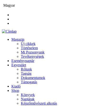
Ugrás
Magyar
a
tartalomra
Magazin
Új cikkek
Main
Történelem
navigation
Mi Pozsonyunk
Tevékenységek
Eseménynaptár
Egyesület
Rólunk
Tagság
Dokumentumok
Támogatás
Kiadó
Shop
Könyvek
Naptárak
Képzőművészeti alkotás