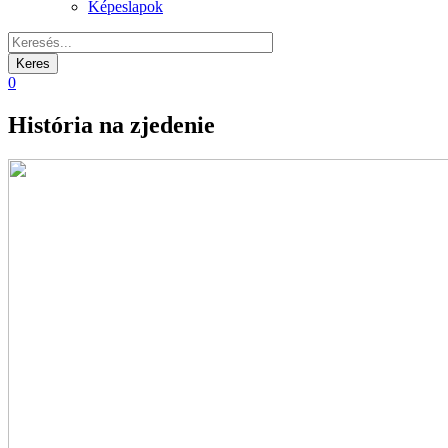
Képeslapok
0
História na zjedenie