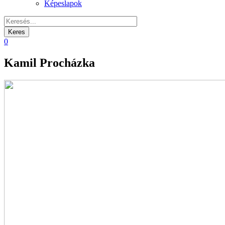
Képeslapok
0
Kamil Procházka