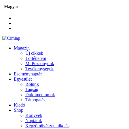
Ugrás
Magyar
a
tartalomra
Magazin
Új cikkek
Main
Történelem
navigation
Mi Pozsonyunk
Tevékenységek
Eseménynaptár
Egyesület
Rólunk
Tagság
Dokumentumok
Támogatás
Kiadó
Shop
Könyvek
Naptárak
Képzőművészeti alkotás