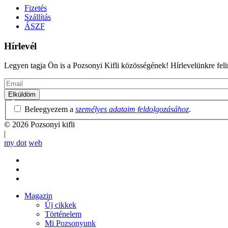
Fizetés
Szállítás
ÁSZF
Hírlevél
Legyen tagja Ön is a Pozsonyi Kifli közösségének! Hírlevelünkre felira
Email
Adatvédelmi
Beleegyezem a
személyes adataim feldolgozásához
.
irányelvek
© 2026 Pozsonyi kifli
|
my dot
web
Magazin
Új cikkek
Mobile
Történelem
main
Mi Pozsonyunk