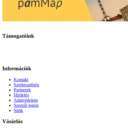
Támogatóink
Információk
Kontakt
Szerkesztőség
Partnerek
Hirdetés
Adatvédelem
Szerzői jogok
Sütik
Vásárlás