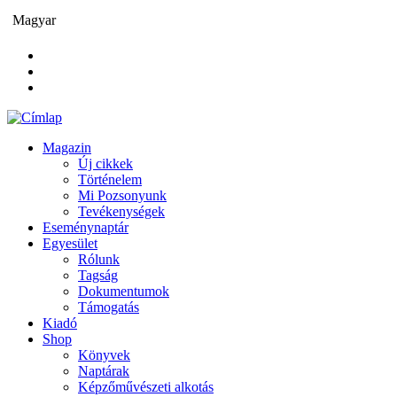
Ugrás
Magyar
a
tartalomra
Magazin
Új cikkek
Main
Történelem
navigation
Mi Pozsonyunk
Tevékenységek
Eseménynaptár
Egyesület
Rólunk
Tagság
Dokumentumok
Támogatás
Kiadó
Shop
Könyvek
Naptárak
Képzőművészeti alkotás