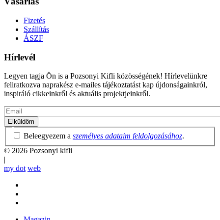
Vásárlás
Fizetés
Szállítás
ÁSZF
Hírlevél
Legyen tagja Ön is a Pozsonyi Kifli közösségének! Hírlevelünkre
feliratkozva naprakész e-mailes tájékoztatást kap újdonságainkról,
inspiráló cikkeinkről és aktuális projektjeinkről.
Email
Adatvédelmi
Beleegyezem a
személyes adataim feldolgozásához
.
irányelvek
© 2026 Pozsonyi kifli
|
my dot
web
Magazin