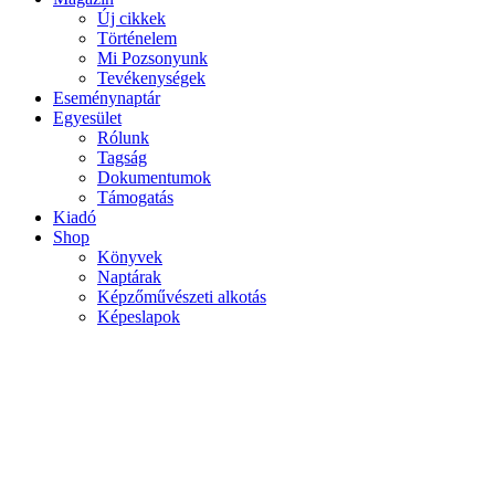
Új cikkek
Mobile
Történelem
main
Mi Pozsonyunk
menu
Tevékenységek
Eseménynaptár
Egyesület
Rólunk
Tagság
Dokumentumok
Támogatás
Kiadó
Shop
Könyvek
Naptárak
Képzőművészeti alkotás
Képeslapok