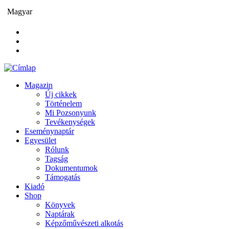
Ugrás
Magyar
a
tartalomra
Magazin
Új cikkek
Main
Történelem
navigation
Mi Pozsonyunk
Tevékenységek
Eseménynaptár
Egyesület
Rólunk
Tagság
Dokumentumok
Támogatás
Kiadó
Shop
Könyvek
Naptárak
Képzőművészeti alkotás