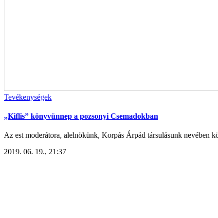
Tevékenységek
„Kiflis” könyvünnep a pozsonyi Csemadokban
Az est moderátora, alelnökünk, Korpás Árpád társulásunk nevében kö
2019. 06. 19., 21:37