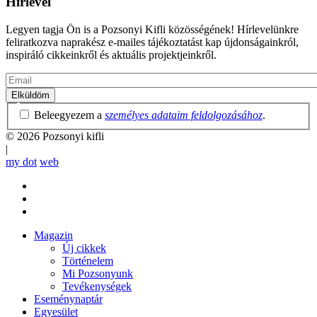
Hírlevél
Legyen tagja Ön is a Pozsonyi Kifli közösségének! Hírlevelünkre
feliratkozva naprakész e-mailes tájékoztatást kap újdonságainkról,
inspiráló cikkeinkről és aktuális projektjeinkről.
Email
Adatvédelmi
Beleegyezem a
személyes adataim feldolgozásához
.
irányelvek
© 2026 Pozsonyi kifli
|
my dot
web
Magazin
Új cikkek
Mobile
Történelem
main
Mi Pozsonyunk
menu
Tevékenységek
Eseménynaptár
Egyesület