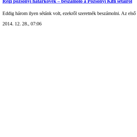
Régi pozsonyi határkövek – beszámoló a Pozsonyi Kifli sétáiról
Eddig három ilyen sétánk volt, ezekről szeretnék beszámolni. Az első
2014. 12. 28., 07:06