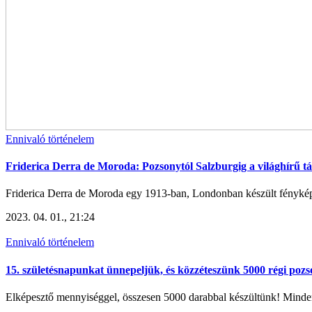
Ennivaló történelem
Friderica Derra de Moroda: Pozsonytól Salzburgig a világhírű
Friderica Derra de Moroda egy 1913-ban, Londonban készült fénykép
2023. 04. 01., 21:24
Ennivaló történelem
15. születésnapunkat ünnepeljük, és közzéteszünk 5000 régi pozs
Elképesztő mennyiséggel, összesen 5000 darabbal készültünk! Minden 