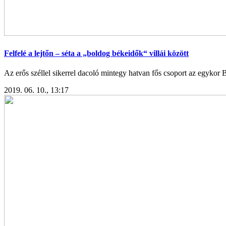
Felfelé a lejtőn – séta a „boldog békeidők“ villái között
Az erős széllel sikerrel dacoló mintegy hatvan fős csoport az egykor Bé
2019. 06. 10., 13:17