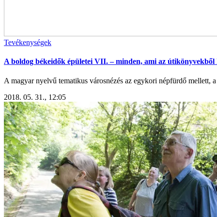
Tevékenységek
A boldog békeidők épületei VII. – minden, ami az útikönyvekből
A magyar nyelvű tematikus városnézés az egykori népfürdő mellett, a m
2018. 05. 31., 12:05