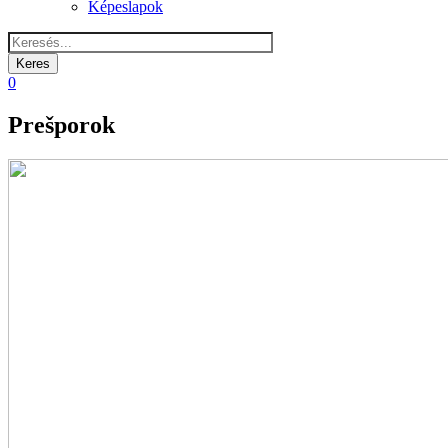
Képeslapok
0
Prešporok