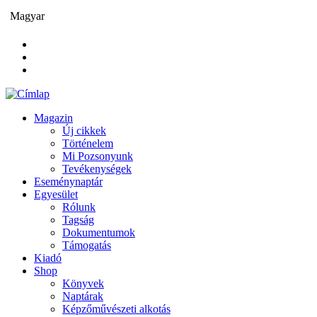
Ugrás
Magyar
a
tartalomra
Magazin
Új cikkek
Main
Történelem
navigation
Mi Pozsonyunk
Tevékenységek
Eseménynaptár
Egyesület
Rólunk
Tagság
Dokumentumok
Támogatás
Kiadó
Shop
Könyvek
Naptárak
Képzőművészeti alkotás