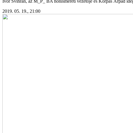
Ivor Švihran, az M_P_ BA honismereti vezetője és Korpás Árpád idege
2019. 05. 19., 21:00