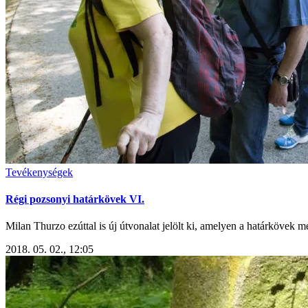
Tevékenységek
Régi pozsonyi határkövek VI.
Milan Thurzo ezúttal is új útvonalat jelölt ki, amelyen a határkövek me
2018. 05. 02., 12:05