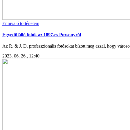
Ennivaló történelem
Egyedülálló fotók az 1897-es Pozsonyról
Az R. & J. D. professzionális fotósokat bízott meg azzal, hogy város
2023. 06. 26., 12:40