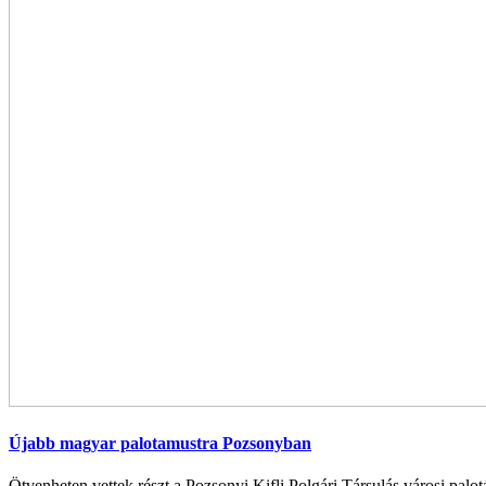
Újabb magyar palotamustra Pozsonyban
Ötvenheten vettek részt a Pozsonyi Kifli Polgári Társulás városi palotá