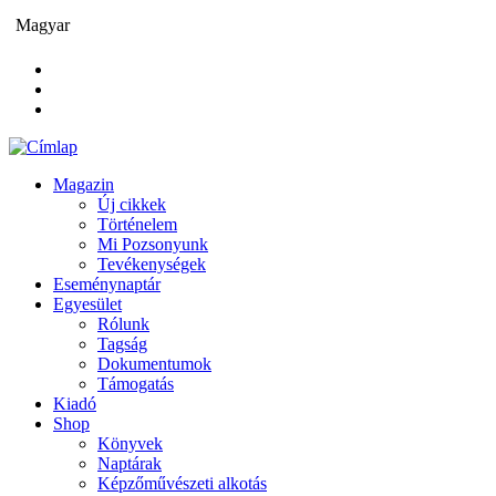
Ugrás
Magyar
a
tartalomra
Magazin
Új cikkek
Main
Történelem
navigation
Mi Pozsonyunk
Tevékenységek
Eseménynaptár
Egyesület
Rólunk
Tagság
Dokumentumok
Támogatás
Kiadó
Shop
Könyvek
Naptárak
Képzőművészeti alkotás