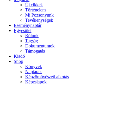
Új cikkek
Mobile
Történelem
main
Mi Pozsonyunk
menu
Tevékenységek
Eseménynaptár
Egyesület
Rólunk
Tagság
Dokumentumok
Támogatás
Kiadó
Shop
Könyvek
Naptárak
Képzőművészeti alkotás
Képeslapok