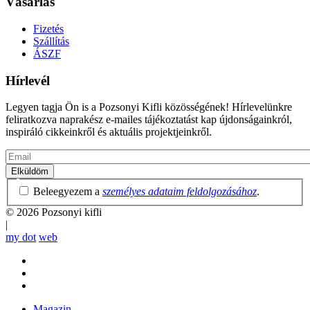
Vásárlás
Fizetés
Szállítás
ÁSZF
Hírlevél
Legyen tagja Ön is a Pozsonyi Kifli közösségének! Hírlevelünkre
feliratkozva naprakész e-mailes tájékoztatást kap újdonságainkról,
inspiráló cikkeinkről és aktuális projektjeinkről.
Email
Adatvédelmi
Beleegyezem a
személyes adataim feldolgozásához
.
irányelvek
© 2026 Pozsonyi kifli
|
my dot
web
Magazin