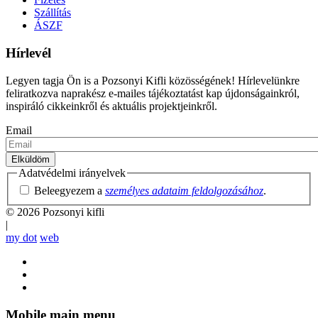
Szállítás
ÁSZF
Hírlevél
Legyen tagja Ön is a Pozsonyi Kifli közösségének! Hírlevelünkre
feliratkozva naprakész e-mailes tájékoztatást kap újdonságainkról,
inspiráló cikkeinkről és aktuális projektjeinkről.
Email
Adatvédelmi irányelvek
Beleegyezem a
személyes adataim feldolgozásához
.
© 2026 Pozsonyi kifli
|
my dot
web
Mobile main menu