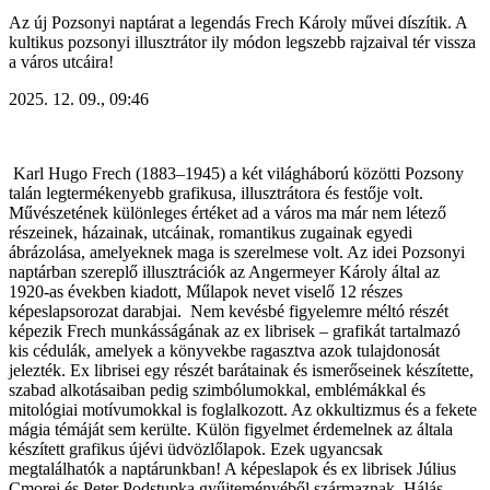
Az új Pozsonyi naptárat a legendás Frech Károly művei díszítik. A
kultikus pozsonyi illusztrátor ily módon legszebb rajzaival tér vissza
a város utcáira!
2025. 12. 09., 09:46
Karl Hugo Frech (1883–1945) a két világháború közötti Pozsony
talán legtermékenyebb grafikusa, illusztrátora és festője volt.
Művészetének különleges értéket ad a város ma már nem létező
részeinek, házainak, utcáinak, romantikus zugainak egyedi
ábrázolása, amelyeknek maga is szerelmese volt. Az idei Pozsonyi
naptárban szereplő illusztrációk az Angermeyer Károly által az
1920-as években kiadott, Műlapok nevet viselő 12 részes
képeslapsorozat darabjai.
Nem kevésbé figyelemre méltó részét
képezik Frech munkásságának az ex librisek – grafikát tartalmazó
kis cédulák, amelyek a könyvekbe ragasztva azok tulajdonosát
jelezték. Ex librisei egy részét barátainak és ismerőseinek készítette,
szabad alkotásaiban pedig szimbólumokkal, emblémákkal és
mitológiai motívumokkal is foglalkozott. Az okkultizmus és a fekete
mágia témáját sem kerülte. Külön figyelmet érdemelnek az általa
készített grafikus újévi üdvözlőlapok. Ezek ugyancsak
megtalálhatók a naptárunkban! A képeslapok és ex librisek Július
Cmorej és Peter Podstupka gyűjteményéből származnak. Hálás