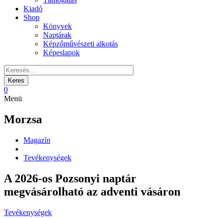
Kiadó
Shop
Könyvek
Naptárak
Képzőművészeti alkotás
Képeslapok
0
Menü
Morzsa
Magazín
Tevékenységek
A 2026-os Pozsonyi naptár
megvásárolható az adventi vásáron
Tevékenységek