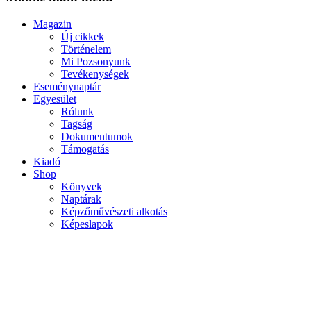
Magazin
Új cikkek
Történelem
Mi Pozsonyunk
Tevékenységek
Eseménynaptár
Egyesület
Rólunk
Tagság
Dokumentumok
Támogatás
Kiadó
Shop
Könyvek
Naptárak
Képzőművészeti alkotás
Képeslapok