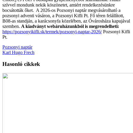
szívvel mondunk nekik köszönetet, amiért rendelkezésünkre
bocsátották őket.
A 2026-os Pozsonyi naptár megvásárolható a
pozsonyi adventi vásáron, a Pozsonyi Kifli Pt. Fő téren felállított,
B08-as standján, a karácsonyfa közelében, az Óvárosháza kapujával
szemben.
A kiadványt webáruházunkból is megrendelheti:
https://pozsonyikifli.sk/termek/pozsonyi-naptar-2026/
Pozsonyi Kifli
Pt.
Pozsonyi naptár
Karl Hugo Frech
Hasonló cikkek