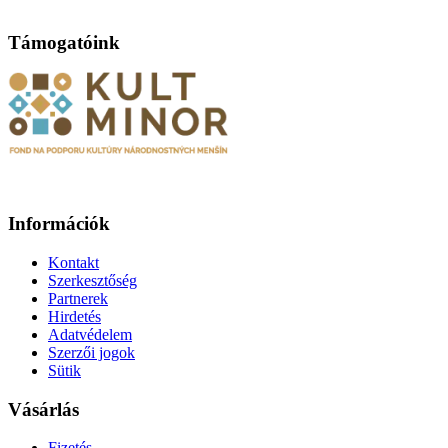
Támogatóink
Információk
Kontakt
Szerkesztőség
Partnerek
Hirdetés
Adatvédelem
Szerzői jogok
Sütik
Vásárlás
Fizetés