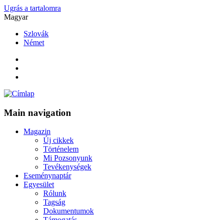
Ugrás a tartalomra
Magyar
Szlovák
Német
Main navigation
Magazin
Új cikkek
Történelem
Mi Pozsonyunk
Tevékenységek
Eseménynaptár
Egyesület
Rólunk
Tagság
Dokumentumok
Támogatás