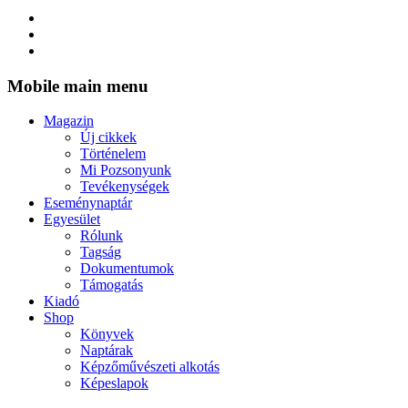
Mobile main menu
Magazin
Új cikkek
Történelem
Mi Pozsonyunk
Tevékenységek
Eseménynaptár
Egyesület
Rólunk
Tagság
Dokumentumok
Támogatás
Kiadó
Shop
Könyvek
Naptárak
Képzőművészeti alkotás
Képeslapok