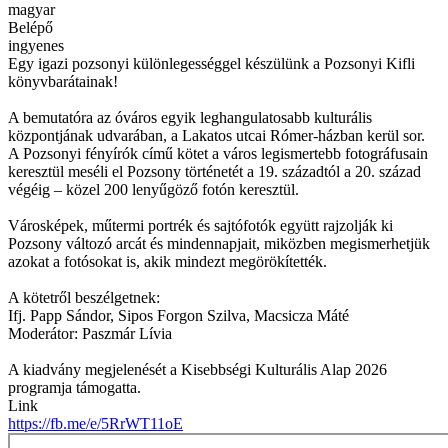
magyar
Belépő
ingyenes
Egy igazi pozsonyi különlegességgel készülünk a Pozsonyi Kifli
könyvbarátainak!
A bemutatóra az óváros egyik leghangulatosabb kulturális
központjának udvarában, a Lakatos utcai Rómer-házban kerül sor.
A Pozsonyi fényírók című kötet a város legismertebb fotográfusain
keresztül meséli el Pozsony történetét a 19. századtól a 20. század
végéig – közel 200 lenyűgöző fotón keresztül.
Városképek, műtermi portrék és sajtófotók együtt rajzolják ki
Pozsony változó arcát és mindennapjait, miközben megismerhetjük
azokat a fotósokat is, akik mindezt megörökítették.
A kötetről beszélgetnek:
Ifj. Papp Sándor, Sipos Forgon Szilva, Macsicza Máté
Moderátor: Paszmár Lívia
A kiadvány megjelenését a Kisebbségi Kulturális Alap 2026
programja támogatta.
Link
https://fb.me/e/5RrWT11oE