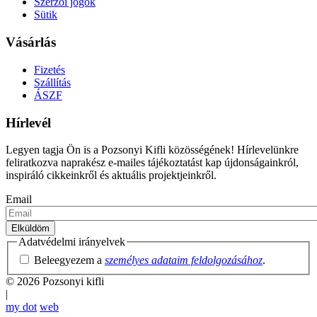
Szerzői jogok
Sütik
Vásárlás
Fizetés
Szállítás
ÁSZF
Hírlevél
Legyen tagja Ön is a Pozsonyi Kifli közösségének! Hírlevelünkre
feliratkozva naprakész e-mailes tájékoztatást kap újdonságainkról,
inspiráló cikkeinkről és aktuális projektjeinkről.
Email
Adatvédelmi irányelvek
Beleegyezem a
személyes adataim feldolgozásához
.
© 2026 Pozsonyi kifli
|
my dot
web