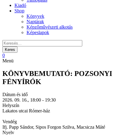
Kiadó
Shop
Könyvek
Naptárak
Képzőművészeti alkotás
Képeslapok
0
Menü
KÖNYVBEMUTATÓ: POZSONYI
FÉNYÍRÓK
Dátum és idő
2026. 09. 16., 18:00 - 19:30
Helyszín
Lakatos utcai Rómer-ház
Vendég
Ifj. Papp Sándor, Sipos Forgon Szilva, Macsicza Máté
Nyelv