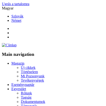
Ugrás a tartalomra
Magyar
Szlovák
Német
Main navigation
Magazin
Új cikkek
Történelem
Mi Pozsonyunk
Tevékenységek
Eseménynaptár
Egyesület
Rólunk
Tagság
Dokumentumok
Támogatás