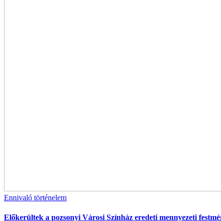
Ennivaló történelem
Előkerültek a pozsonyi Városi Színház eredeti mennyezeti festmé