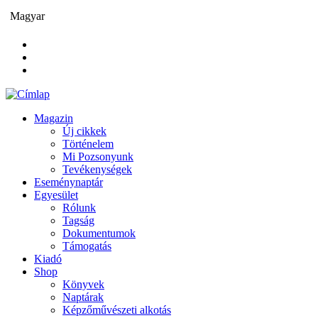
Ugrás
Magyar
a
tartalomra
Magazin
Új cikkek
Main
Történelem
navigation
Mi Pozsonyunk
Tevékenységek
Eseménynaptár
Egyesület
Rólunk
Tagság
Dokumentumok
Támogatás
Kiadó
Shop
Könyvek
Naptárak
Képzőművészeti alkotás