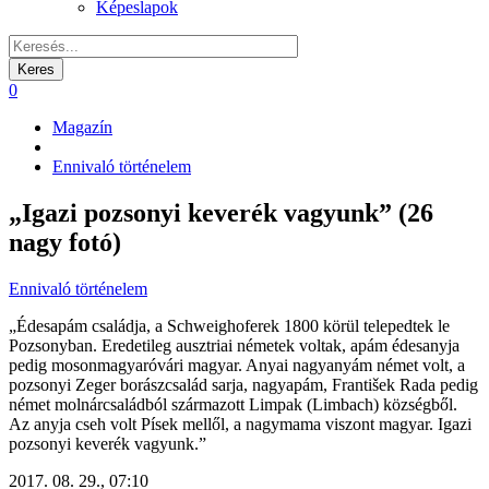
Képeslapok
0
Magazín
Morzsa
Ennivaló történelem
„Igazi pozsonyi keverék vagyunk” (26
nagy fotó)
Ennivaló történelem
„Édesapám családja, a Schweighoferek 1800 körül telepedtek le
Pozsonyban. Eredetileg ausztriai németek voltak, apám édesanyja
pedig mosonmagyaróvári magyar. Anyai nagyanyám német volt, a
pozsonyi Zeger borászcsalád sarja, nagyapám, František Rada pedig
német molnárcsaládból származott Limpak (Limbach) községből.
Az anyja cseh volt Písek mellől, a nagymama viszont magyar. Igazi
pozsonyi keverék vagyunk.”
2017. 08. 29., 07:10