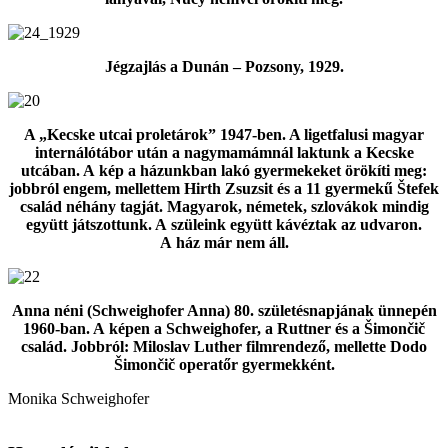
Jégzajlás a Dunán ‒ Pozsony, 1929.
A „Kecske utcai proletárok” 1947-ben. A ligetfalusi magyar
internálótábor után a nagymamámnál laktunk a Kecske
utcában. A kép a házunkban lakó gyermekeket örökíti meg:
jobbról engem, mellettem Hirth Zsuzsit és a 11 gyermekű Štefek
család néhány tagját. Magyarok, németek, szlovákok mindig
együtt játszottunk. A szüleink együtt kávéztak az udvaron.
A ház már nem áll.
Anna néni (Schweighofer Anna) 80. születésnapjának ünnepén
1960-ban. A képen a Schweighofer, a Ruttner és a Šimončič
család. Jobbról: Miloslav Luther filmrendező, mellette Dodo
Šimončič operatőr gyermekként.
Monika Schweighofer