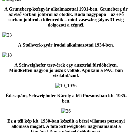
A Gruneberg-kefegyár alkalmazottai 1931-ben. Gruneberg úr
az első sorban jobbról az ötödik. Rada nagypapa ‒ az első
sorban jobbról a kilencedik ‒ mint vasesztergályos 31 évig
dolgozott a cégnél.
A Stollwerk-gyár irodai alkalmazottai 1934-ben.
A Schweighofer testvérek egy ausztriai fürdőhelyen.
Mindketten nagyon jó úszók voltak. Apukám a PAC-ban
vízilabdázott.
Édesapám, Schweighofer Károly a téli Pozsonyban kb. 1935-
ben.
Ez a téli kép kb. 1930-ban készült a bécsi villamos pozsonyi
állomása mögött. A fotó Schweighofer nagymamámat a
lányával, Nucy nénivel örökíti meg.