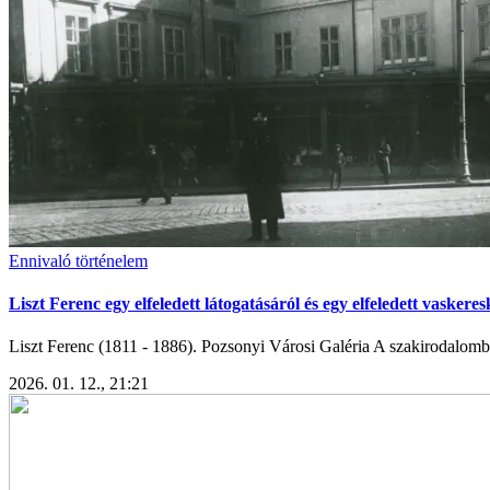
Ennivaló történelem
Liszt Ferenc egy elfeledett látogatásáról és egy elfeledett vaskere
Liszt Ferenc (1811 - 1886). Pozsonyi Városi Galéria A szakirodalomba
2026. 01. 12., 21:21