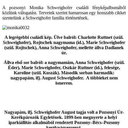
A pozsonyi Monika Schweighofer családi fényképalbumából
közlünk válogatást. Terveink szerint hamarosan egy hosszabb cikket
szentelünk a Schweighofer família történetének.
A legrégebbi családi kép. Ülve balról: Charlotte Ruttnet (szül.
Schweighofer), Rojtschek nagymama (id.), Marie Schweighofer
(szül. Rojtschek), Anna Schweighofer, mellette állva Dadlanek
úr.
Állva első sor balról: a nagymamám, Anna Schweighofer (szül.
Éder), Marie Schweighofer, Oszkár Ruttner (id.), felesége,
Karoline (szül. Kuszák). Második sorban harmadik:
nagypapám, ifj. August Schweighofer. A többieket nem
ismerem.
Nagyapám, ifj. Schweighofer August tagja volt a Pozsonyi Úr-
Kerékpározók Egyletének. 1899-ben megnyerte a helyi
iparkiállítás alkalmából rendezett Pozsony‒Bécs‒Pozsony
kerékpárversenyt.