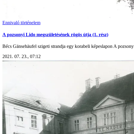
Ennivaló történelem
A pozsonyi Lido megszületésének rögös útja (1. rész)
Bécs Gänsehäufel szigeti strandja egy korabeli képeslapon A pozsonyi
2021. 07. 23., 07:12