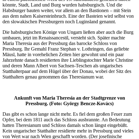
könnte, Stadt, Land und Burg wurden habsburgisch. Und die
Habsburger bauten weiter, vor allem an den Bastionen – mit Stein
aus dem nahen Kaisersteinbruch. Eine der Basteien wird selbst von
den slowakischen Pressburgern noch Luginsland genannt.
Die habsburgischen Könige von Ungarn ließen aber auch die Burg
umbauen, jetzt im Renaissancestil, versteht sich. Später machte
Maria Theresia aus der Pressburg das barocke Schloss von
Pressburg. Ihr Gemahl Franz Stephan v. Lothringen, das geliebte
Mäusl, hatte in vorehelichen Zeiten hier gewohnt und ein paar
Jahrzehnte danach residierten ihre Lieblingstochter Marie Christine
und deren Mann Albert von Sachsen-Teschen als ungarisches
Statthalterpaar auf dem Hügel über der Donau, wobei der Sitz des
Statthalters genau genommen das Theresianum war.
Ankunft von Maria Theresia an der Stadtgrenze von
Pressburg. (Foto: György Bencze-Kovács)
Das gibt es schon lange nicht mehr. Es fiel dem großen Feuer zum
Opfer, bei dem 1811 auch das Schloss ausbrannte. An Bedeutung
hatten Theresianum und Schloss damals schon längst eingebüßt.
Kein ungarischer Statthalter residierte mehr in Pressburg und vieles
von Wert war nach Wien geschafft worden. (Der josefinische