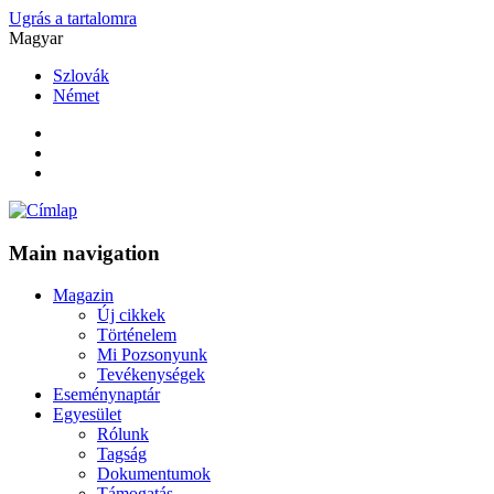
Ugrás a tartalomra
Magyar
Szlovák
Német
Main navigation
Magazin
Új cikkek
Történelem
Mi Pozsonyunk
Tevékenységek
Eseménynaptár
Egyesület
Rólunk
Tagság
Dokumentumok
Támogatás