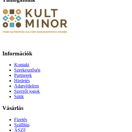
Információk
Kontakt
Szerkesztőség
Partnerek
Hirdetés
Adatvédelem
Szerzői jogok
Sütik
Vásárlás
Fizetés
Szállítás
ÁSZF