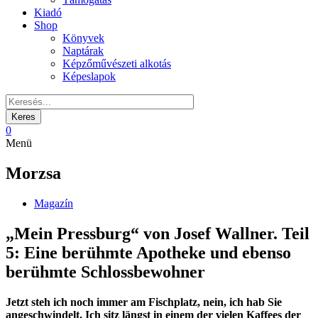
Kiadó
Shop
Könyvek
Naptárak
Képzőművészeti alkotás
Képeslapok
0
Menü
Morzsa
Magazín
„Mein Pressburg“ von Josef Wallner. Teil
5: Eine berühmte Apotheke und ebenso
berühmte Schlossbewohner
Jetzt steh ich noch immer am Fischplatz, nein, ich hab Sie
angeschwindelt. Ich sitz längst in einem der vielen Kaffees der