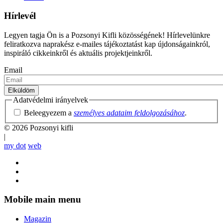
Hírlevél
Legyen tagja Ön is a Pozsonyi Kifli közösségének! Hírlevelünkre
feliratkozva naprakész e-mailes tájékoztatást kap újdonságainkról,
inspiráló cikkeinkről és aktuális projektjeinkről.
Email
Adatvédelmi irányelvek
Beleegyezem a
személyes adataim feldolgozásához
.
© 2026 Pozsonyi kifli
|
my dot
web
Mobile main menu
Magazin