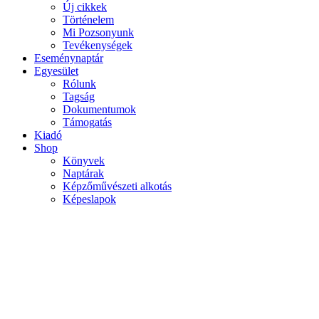
Új cikkek
Történelem
Mi Pozsonyunk
Tevékenységek
Eseménynaptár
Egyesület
Rólunk
Tagság
Dokumentumok
Támogatás
Kiadó
Shop
Könyvek
Naptárak
Képzőművészeti alkotás
Képeslapok