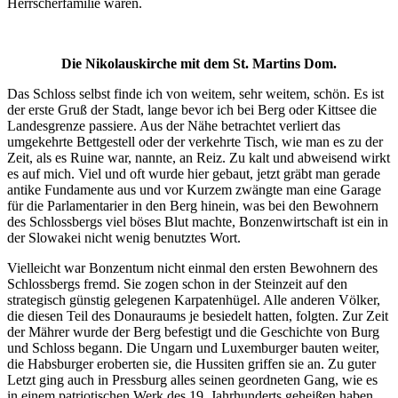
Herrscherfamilie waren.
Die Nikolauskirche mit dem St. Martins Dom.
Das Schloss selbst finde ich von weitem, sehr weitem, schön. Es ist
der erste Gruß der Stadt, lange bevor ich bei Berg oder Kittsee die
Landesgrenze passiere. Aus der Nähe betrachtet verliert das
umgekehrte Bettgestell oder der verkehrte Tisch, wie man es zu der
Zeit, als es Ruine war, nannte, an Reiz. Zu kalt und abweisend wirkt
es auf mich. Viel und oft wurde hier gebaut, jetzt gräbt man gerade
antike Fundamente aus und vor Kurzem zwängte man eine Garage
für die Parlamentarier in den Berg hinein, was bei den Bewohnern
des Schlossbergs viel böses Blut machte, Bonzenwirtschaft ist ein in
der Slowakei nicht wenig benutztes Wort.
Vielleicht war Bonzentum nicht einmal den ersten Bewohnern des
Schlossbergs fremd. Sie zogen schon in der Steinzeit auf den
strategisch günstig gelegenen Karpatenhügel. Alle anderen Völker,
die diesen Teil des Donauraums je besiedelt hatten, folgten. Zur Zeit
der Mährer wurde der Berg befestigt und die Geschichte von Burg
und Schloss begann. Die Ungarn und Luxemburger bauten weiter,
die Habsburger eroberten sie, die Hussiten griffen sie an. Zu guter
Letzt ging auch in Pressburg alles seinen geordneten Gang, wie es
in einem patriotischen Werk des 19. Jahrhunderts geheißen haben