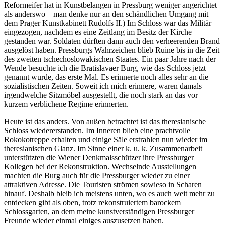
Reformeifer hat in Kunstbelangen in Pressburg weniger angerichtet
als anderswo – man denke nur an den schändlichen Umgang mit
dem Prager Kunstkabinett Rudolfs II.) Im Schloss war das Militär
eingezogen, nachdem es eine Zeitlang im Besitz der Kirche
gestanden war. Soldaten dürften dann auch den verheerenden Brand
ausgelöst haben. Pressburgs Wahrzeichen blieb Ruine bis in die Zeit
des zweiten tschechoslowakischen Staates. Ein paar Jahre nach der
Wende besuchte ich die Bratislavaer Burg, wie das Schloss jetzt
genannt wurde, das erste Mal. Es erinnerte noch alles sehr an die
sozialistischen Zeiten. Soweit ich mich erinnere, waren damals
irgendwelche Sitzmöbel ausgestellt, die noch stark an das vor
kurzem verblichene Regime erinnerten.
Heute ist das anders. Von außen betrachtet ist das theresianische
Schloss wiedererstanden. Im Inneren blieb eine prachtvolle
Rokokotreppe erhalten und einige Säle erstrahlen nun wieder im
theresianischen Glanz. Im Sinne einer k. u. k. Zusammenarbeit
unterstützten die Wiener Denkmalsschützer ihre Pressburger
Kollegen bei der Rekonstruktion. Wechselnde Ausstellungen
machten die Burg auch für die Pressburger wieder zu einer
attraktiven Adresse. Die Touristen strömen sowieso in Scharen
hinauf. Deshalb bleib ich meistens unten, wo es auch weit mehr zu
entdecken gibt als oben, trotz rekonstruiertem barockem
Schlossgarten, an dem meine kunstverständigen Pressburger
Freunde wieder einmal einiges auszusetzen haben.