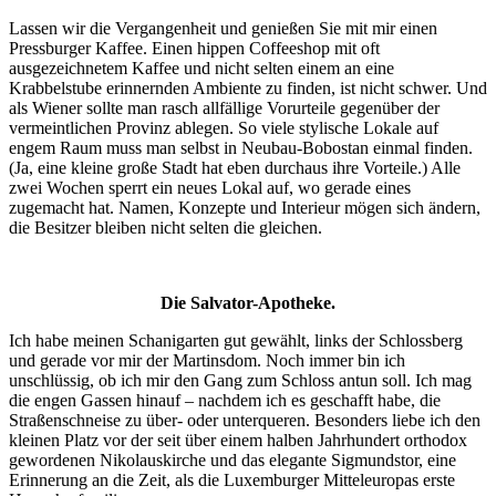
Lassen wir die Vergangenheit und genießen Sie mit mir einen
Pressburger Kaffee. Einen hippen Coffeeshop mit oft
ausgezeichnetem Kaffee und nicht selten einem an eine
Krabbelstube erinnernden Ambiente zu finden, ist nicht schwer. Und
als Wiener sollte man rasch allfällige Vorurteile gegenüber der
vermeintlichen Provinz ablegen. So viele stylische Lokale auf
engem Raum muss man selbst in Neubau-Bobostan einmal finden.
(Ja, eine kleine große Stadt hat eben durchaus ihre Vorteile.) Alle
zwei Wochen sperrt ein neues Lokal auf, wo gerade eines
zugemacht hat. Namen, Konzepte und Interieur mögen sich ändern,
die Besitzer bleiben nicht selten die gleichen.
Die Salvator-Apotheke.
Ich habe meinen Schanigarten gut gewählt, links der Schlossberg
und gerade vor mir der Martinsdom. Noch immer bin ich
unschlüssig, ob ich mir den Gang zum Schloss antun soll. Ich mag
die engen Gassen hinauf – nachdem ich es geschafft habe, die
Straßenschneise zu über- oder unterqueren. Besonders liebe ich den
kleinen Platz vor der seit über einem halben Jahrhundert orthodox
gewordenen Nikolauskirche und das elegante Sigmundstor, eine
Erinnerung an die Zeit, als die Luxemburger Mitteleuropas erste