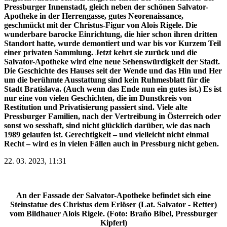
Pressburger Innenstadt, gleich neben der schönen Salvator-
Apotheke in der Herrengasse, gutes Neorenaissance,
geschmückt mit der Christus-Figur von Alois Rigele. Die
wunderbare barocke Einrichtung, die hier schon ihren dritten
Standort hatte, wurde demontiert und war bis vor Kurzem Teil
einer privaten Sammlung. Jetzt kehrt sie zurück und die
Salvator-Apotheke wird eine neue Sehenswürdigkeit der Stadt.
Die Geschichte des Hauses seit der Wende und das Hin und Her
um die berühmte Ausstattung sind kein Ruhmesblatt für die
Stadt Bratislava. (Auch wenn das Ende nun ein gutes ist.) Es ist
nur eine von vielen Geschichten, die im Dunstkreis von
Restitution und Privatisierung passiert sind. Viele alte
Pressburger Familien, nach der Vertreibung in Österreich oder
sonst wo sesshaft, sind nicht glücklich darüber, wie das nach
1989 gelaufen ist. Gerechtigkeit – und vielleicht nicht einmal
Recht – wird es in vielen Fällen auch in Pressburg nicht geben.
22. 03. 2023, 11:31
An der Fassade der Salvator-Apotheke befindet sich eine
Steinstatue des Christus dem Erlöser (Lat. Salvator - Retter)
vom Bildhauer Alois Rigele. (Foto: Braňo Bibel, Pressburger
Kipferl)