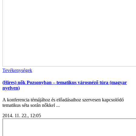
Tevékenységek
(Híres) nők Pozsonyban – tematikus városnéző túra (magyar
nyelven)
A konferencia témájához és előadásaihoz szervesen kapcsolódó
tematikus séta során nőkkel ...
2014. 11. 22., 12:05