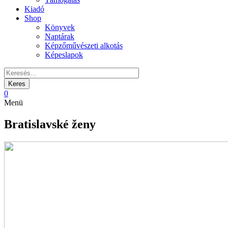
Kiadó
Shop
Könyvek
Naptárak
Képzőművészeti alkotás
Képeslapok
0
Menü
Bratislavské ženy