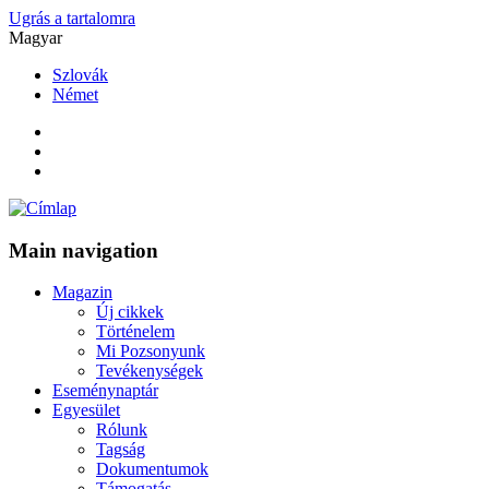
Ugrás a tartalomra
Magyar
Szlovák
Német
Main navigation
Magazin
Új cikkek
Történelem
Mi Pozsonyunk
Tevékenységek
Eseménynaptár
Egyesület
Rólunk
Tagság
Dokumentumok
Támogatás