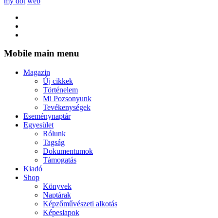
my dot
web
Mobile main menu
Magazin
Új cikkek
Történelem
Mi Pozsonyunk
Tevékenységek
Eseménynaptár
Egyesület
Rólunk
Tagság
Dokumentumok
Támogatás
Kiadó
Shop
Könyvek
Naptárak
Képzőművészeti alkotás
Képeslapok