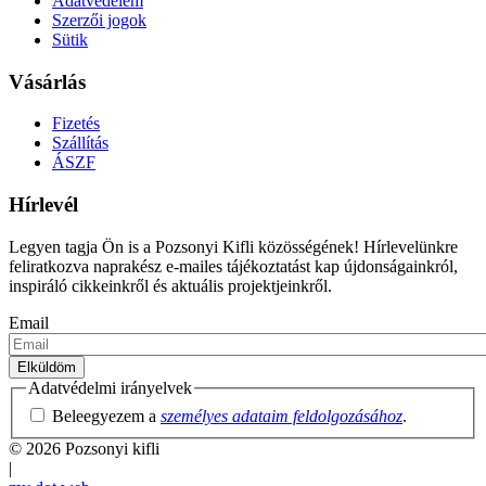
Adatvédelem
Szerzői jogok
Sütik
Vásárlás
Fizetés
Szállítás
ÁSZF
Hírlevél
Legyen tagja Ön is a Pozsonyi Kifli közösségének! Hírlevelünkre
feliratkozva naprakész e-mailes tájékoztatást kap újdonságainkról,
inspiráló cikkeinkről és aktuális projektjeinkről.
Email
Adatvédelmi irányelvek
Beleegyezem a
személyes adataim feldolgozásához
.
© 2026 Pozsonyi kifli
|