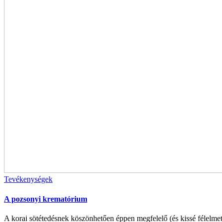
Tevékenységek
A pozsonyi krematórium
A korai sötétedésnek köszönhetően éppen megfelelő (és kissé félelmete