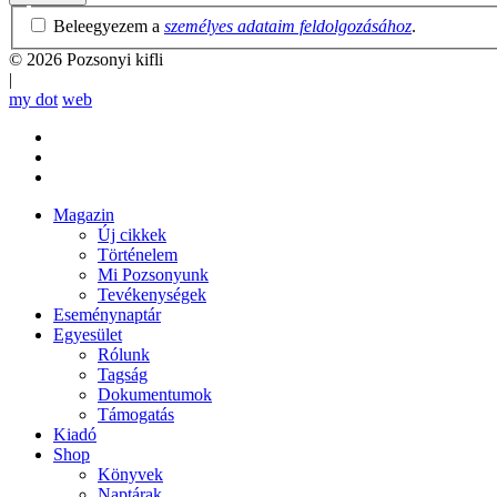
Adatvédelmi
Beleegyezem a
személyes adataim feldolgozásához
.
irányelvek
© 2026 Pozsonyi kifli
|
my dot
web
Magazin
Új cikkek
Mobile
Történelem
main
Mi Pozsonyunk
menu
Tevékenységek
Eseménynaptár
Egyesület
Rólunk
Tagság
Dokumentumok
Támogatás
Kiadó
Shop
Könyvek
Naptárak