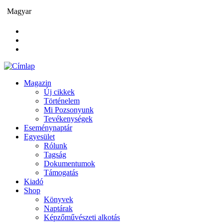
Ugrás
Magyar
a
tartalomra
Magazin
Új cikkek
Main
Történelem
navigation
Mi Pozsonyunk
Tevékenységek
Eseménynaptár
Egyesület
Rólunk
Tagság
Dokumentumok
Támogatás
Kiadó
Shop
Könyvek
Naptárak
Képzőművészeti alkotás