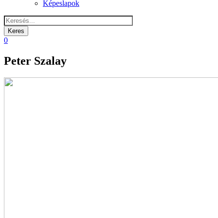
Képeslapok
0
Peter Szalay