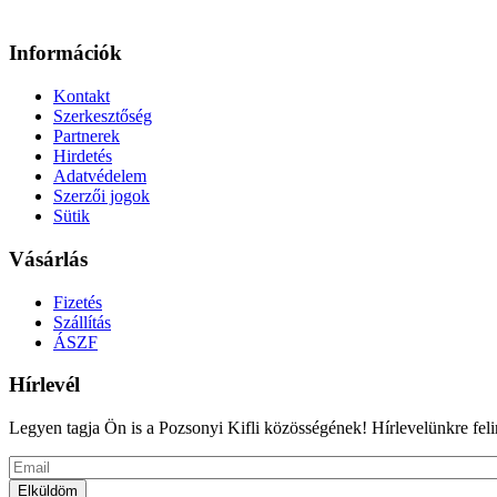
Információk
Kontakt
Szerkesztőség
Partnerek
Hirdetés
Adatvédelem
Szerzői jogok
Sütik
Vásárlás
Fizetés
Szállítás
ÁSZF
Hírlevél
Legyen tagja Ön is a Pozsonyi Kifli közösségének! Hírlevelünkre felira
Email