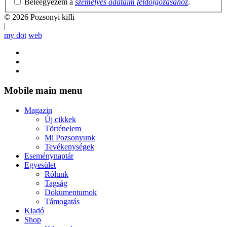
Beleegyezem a
személyes adataim feldolgozásához
.
© 2026 Pozsonyi kifli
|
my dot
web
Mobile main menu
Magazin
Új cikkek
Történelem
Mi Pozsonyunk
Tevékenységek
Eseménynaptár
Egyesület
Rólunk
Tagság
Dokumentumok
Támogatás
Kiadó
Shop