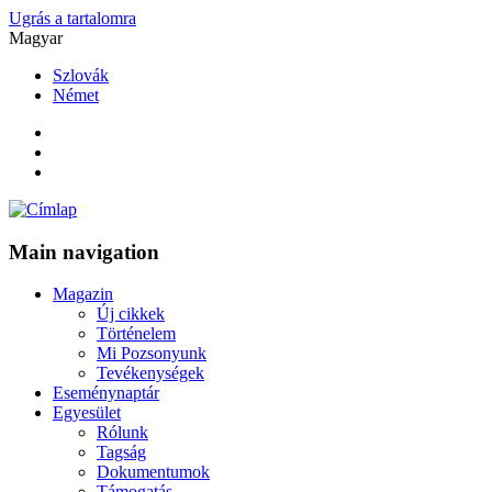
Ugrás a tartalomra
Magyar
Szlovák
Német
Main navigation
Magazin
Új cikkek
Történelem
Mi Pozsonyunk
Tevékenységek
Eseménynaptár
Egyesület
Rólunk
Tagság
Dokumentumok
Támogatás