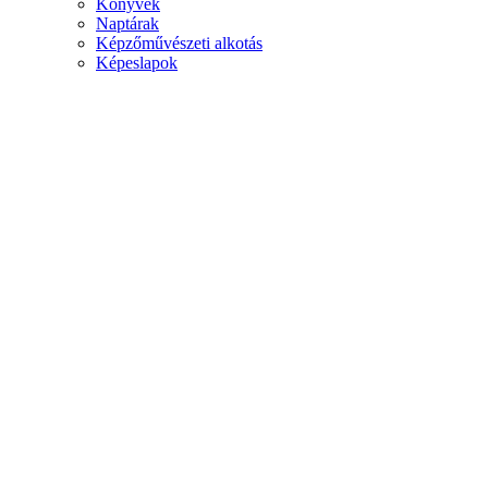
Könyvek
Naptárak
Képzőművészeti alkotás
Képeslapok