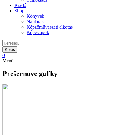
Kiadó
Shop
Könyvek
Naptárak
Képzőművészeti alkotás
Képeslapok
0
Menü
Prešernove guľky