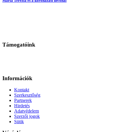
Mária Terézia és a koronázási útvonal
Támogatóink
Információk
Kontakt
Szerkesztőség
Partnerek
Hirdetés
Adatvédelem
Szerzői jogok
Sütik