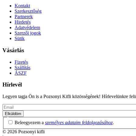
Kontakt
Szerkesztőség
Partnerek
Hirdetés
Adatvédelem
Szerzői jogok
Sütik
Vásárlás
Fizetés
Szállítás
ÁSZF
Hírlevél
Legyen tagja Ön is a Pozsonyi Kifli közösségének! Hírlevelünkre felira
Email
Adatvédelmi
Beleegyezem a
személyes adataim feldolgozásához
.
irányelvek
© 2026 Pozsonyi kifli