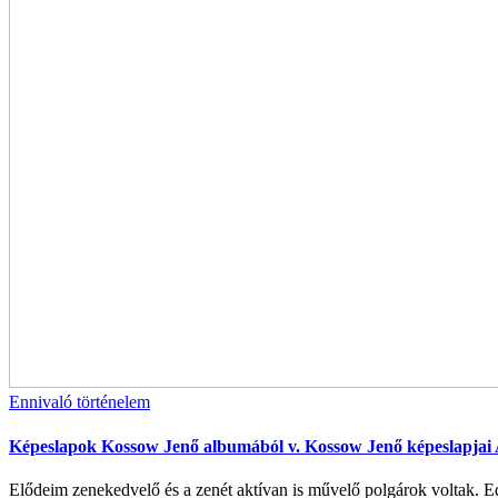
Ennivaló történelem
Képeslapok Kossow Jenő albumából v. Kossow Jenő képeslapjai
Elődeim zenekedvelő és a zenét aktívan is művelő polgárok voltak. Ed