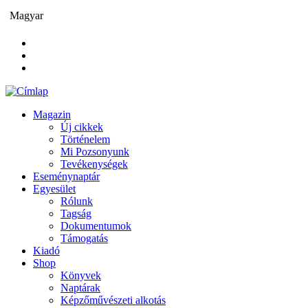
Ugrás
Magyar
a
tartalomra
Magazin
Új cikkek
Main
Történelem
navigation
Mi Pozsonyunk
Tevékenységek
Eseménynaptár
Egyesület
Rólunk
Tagság
Dokumentumok
Támogatás
Kiadó
Shop
Könyvek
Naptárak
Képzőművészeti alkotás