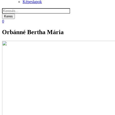
Képeslapok
0
Orbánné Bertha Mária