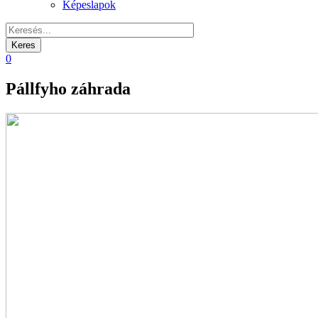
Képeslapok
0
Pállfyho záhrada