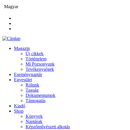
Ugrás
Magyar
a
tartalomra
Magazin
Új cikkek
Main
Történelem
navigation
Mi Pozsonyunk
Tevékenységek
Eseménynaptár
Egyesület
Rólunk
Tagság
Dokumentumok
Támogatás
Kiadó
Shop
Könyvek
Naptárak
Képzőművészeti alkotás