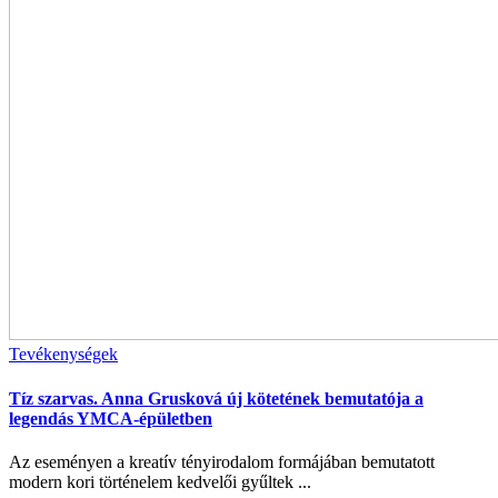
Tevékenységek
Tíz szarvas. Anna Grusková új kötetének bemutatója a
legendás YMCA-épületben
Az eseményen a kreatív tényirodalom formájában bemutatott
modern kori történelem kedvelői gyűltek ...