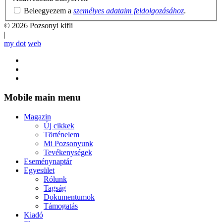
Beleegyezem a
személyes adataim feldolgozásához
.
© 2026 Pozsonyi kifli
|
my dot
web
Mobile main menu
Magazin
Új cikkek
Történelem
Mi Pozsonyunk
Tevékenységek
Eseménynaptár
Egyesület
Rólunk
Tagság
Dokumentumok
Támogatás
Kiadó