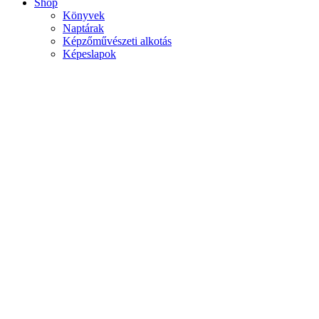
Shop
Könyvek
Naptárak
Képzőművészeti alkotás
Képeslapok