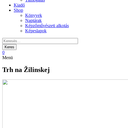
Kiadó
Shop
Könyvek
Naptárak
Képzőművészeti alkotás
Képeslapok
0
Menü
Trh na Žilinskej