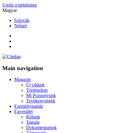
Ugrás a tartalomra
Magyar
Szlovák
Német
Main navigation
Magazin
Új cikkek
Történelem
Mi Pozsonyunk
Tevékenységek
Eseménynaptár
Egyesület
Rólunk
Tagság
Dokumentumok
Támogatás