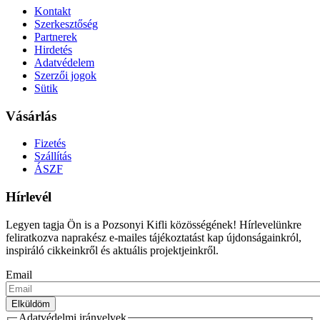
Kontakt
Szerkesztőség
Partnerek
Hirdetés
Adatvédelem
Szerzői jogok
Sütik
Vásárlás
Fizetés
Szállítás
ÁSZF
Hírlevél
Legyen tagja Ön is a Pozsonyi Kifli közösségének! Hírlevelünkre
feliratkozva naprakész e-mailes tájékoztatást kap újdonságainkról,
inspiráló cikkeinkről és aktuális projektjeinkről.
Email
Adatvédelmi irányelvek